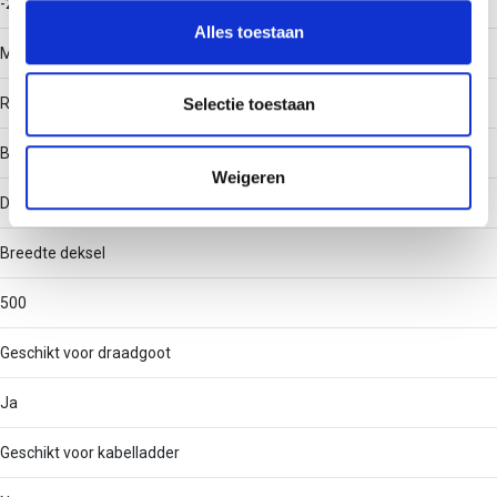
-20 - 120
en om ons websiteverkeer te analyseren. Ook delen we
Alles toestaan
informatie over uw gebruik van onze site met onze
Materiaal
partners voor social media, adverteren en analyse. Deze
partners kunnen deze gegevens combineren met andere
Roestvaststaal (RVS)
Selectie toestaan
informatie die u aan ze heeft verstrekt of die ze hebben
Bevestigingswijze
verzameld op basis van uw gebruik van hun services.
Weigeren
Dekselklem
Breedte deksel
500
Geschikt voor draadgoot
Ja
Geschikt voor kabelladder