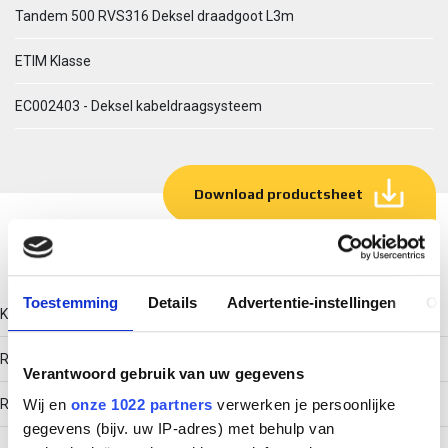
Tandem 500 RVS316 Deksel draadgoot L3m
ETIM Klasse
EC002403 - Deksel kabeldraagsysteem
Download productsheet
Technische gegevens
Toestemming
Details
Advertentie-instellingen
Ov
Kleur
Roestvaststaal (RVS)
Verantwoord gebruik van uw gegevens
RAL-nummer
Wij en
onze 1022 partners
verwerken je persoonlijke
gegevens (bijv. uw IP-adres) met behulp van