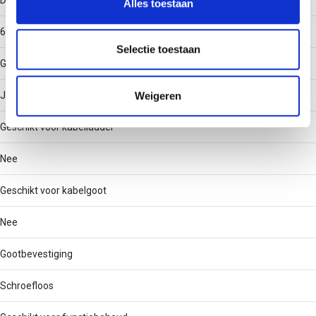
Draaglast
Alles toestaan
informatie over uw gebruik van onze site met onze
partners voor social media, adverteren en analyse. Deze
650
partners kunnen deze gegevens combineren met andere
Selectie toestaan
Geschikt voor draadgoot
informatie die u aan ze heeft verstrekt of die ze hebben
verzameld op basis van uw gebruik van hun services.
Weigeren
Ja
Geschikt voor kabelladder
Nee
Geschikt voor kabelgoot
Nee
Gootbevestiging
Schroefloos