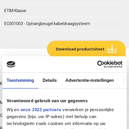
ETIM Klasse
EC001003 - Ophangbeugel kabeldraagsysteem
Download productsheet
Technische gegevens
Toestemming
Details
Advertentie-instellingen
Ov
Kleur
Verantwoord gebruik van uw gegevens
Model
Wij en
onze 1022 partners
verwerken je persoonlijke
Open ophang (C-)beugel
gegevens (bijv. uw IP-adres) met behulp van
technologieën zoals cookies om informatie op uw
RAL-nummer