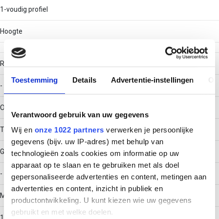
1-voudig profiel
Hoogte
RAL-nummer
Toestemming
Details
Advertentie-instellingen
Ov
-
Oppervlaktebescherming
Verantwoord gebruik van uw gegevens
Thermisch verzinkt (Hot-dip)
Wij en
onze 1022 partners
verwerken je persoonlijke
gegevens (bijv. uw IP-adres) met behulp van
Gewicht
technologieën zoals cookies om informatie op uw
apparaat op te slaan en te gebruiken met als doel
-
gepersonaliseerde advertenties en content, metingen aan
advertenties en content, inzicht in publiek en
Materiaaldikte
productontwikkeling. U kunt kiezen wie uw gegevens
gebruikt en met welke doelen.
1