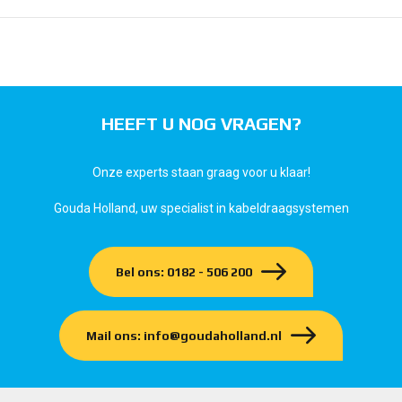
HEEFT U NOG VRAGEN?
Onze experts staan graag voor u klaar!
Gouda Holland, uw specialist in kabeldraagsystemen
Bel ons: 0182 - 506 200
Mail ons: info@goudaholland.nl