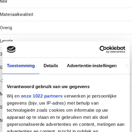
Nee
Materiaalkwaliteit
Overig
Lengte
3000
Toestemming
Details
Advertentie-instellingen
Ov
Gebruikstemperatuur
-20 - 120
Verantwoord gebruik van uw gegevens
Materiaal
Wij en
onze 1022 partners
verwerken je persoonlijke
gegevens (bijv. uw IP-adres) met behulp van
Staal
technologieën zoals cookies om informatie op uw
apparaat op te slaan en te gebruiken met als doel
Nuttige doorsnede
gepersonaliseerde advertenties en content, metingen aan
advertenties en content, inzicht in publiek en