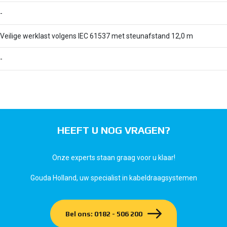
-
Veilige werklast volgens IEC 61537 met steunafstand 12,0 m
-
HEEFT U NOG VRAGEN?
Onze experts staan graag voor u klaar!
Gouda Holland, uw specialist in kabeldraagsystemen
Bel ons: 0182 - 506 200