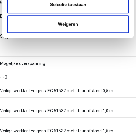
Gelast
partners kunnen deze gegevens combineren met andere
Selectie toestaan
informatie die u aan ze heeft verstrekt of die ze hebben
Belastingstesttype volgens IEC 61537
verzameld op basis van uw gebruik van hun services.
Weigeren
Stijgkabelladder
-
Mogelijke overspanning
- - 3
Veilige werklast volgens IEC 61537 met steunafstand 0,5 m
Veilige werklast volgens IEC 61537 met steunafstand 1,0 m
Veilige werklast volgens IEC 61537 met steunafstand 1,5 m