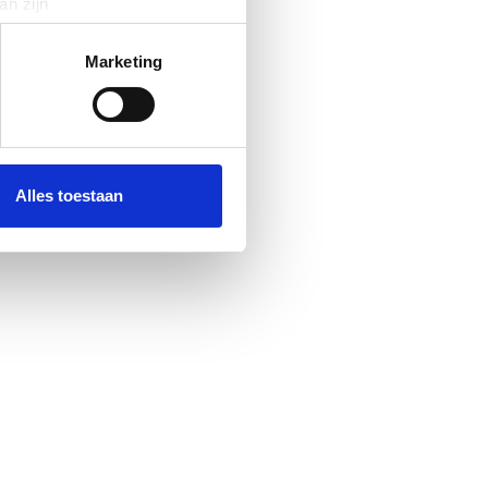
an zijn
rinting)
t
detailgedeelte
in. U kunt uw
Marketing
 media te bieden en om ons
ze partners voor social
nformatie die u aan ze heeft
Alles toestaan