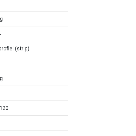
ig
4
rofiel (strip)
ig
 120