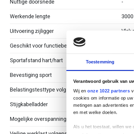
Nuttige doorsnede
-
Werkende lengte
3000
Uitvoering zijligger
Vlak p
Geschikt voor functiebehoud
Nee
Sportafstand hart/hart
250
Toestemming
Bevestiging sport
Gela
Verantwoord gebruik van u
Belastingstesttype volgens IEC 61537
Wij en
onze 1022 partners
v
cookies om informatie op uw 
Stijgkabelladder
-
metingen aan advertenties en
en met welke doelen.
Mogelijke overspanning
- - 3
Als u het toestaat, willen we
Veilige werklast volgens IEC 61537 met