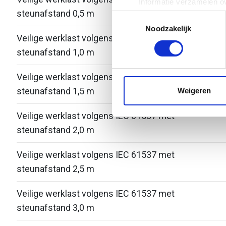
Informatie verzamelen ov
steunafstand 0,5 m
Uw apparaat identificere
Toestemmingsselectie
Lees meer over hoe uw perso
Noodzakelijk
Veilige werklast volgens IEC 61537 met
toestemming op elk moment wi
steunafstand 1,0 m
We gebruiken cookies om cont
Veilige werklast volgens IEC 61537 met
websiteverkeer te analyseren
media, adverteren en analys
steunafstand 1,5 m
Weigeren
verstrekt of die ze hebben v
Veilige werklast volgens IEC 61537 met
steunafstand 2,0 m
Veilige werklast volgens IEC 61537 met
steunafstand 2,5 m
Veilige werklast volgens IEC 61537 met
steunafstand 3,0 m