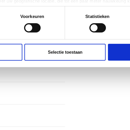
er uw geografische locatie, die tot een paar meter nauwkeurig k
n door het actief te scannen op specifieke eigenschappen (fingerp
onlijke gegevens worden verwerkt en stel uw voorkeuren in he
Voorkeuren
Statistieken
jzigen of intrekken in de Cookieverklaring.
ent en advertenties te personaliseren, om functies voor social
. Ook delen we informatie over uw gebruik van onze site met on
e. Deze partners kunnen deze gegevens combineren met andere i
Selectie toestaan
erzameld op basis van uw gebruik van hun services.