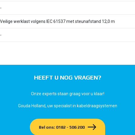
-
Veilige werklast volgens IEC 61537 met steunafstand 12,0 m
-
HEEFT U NOG VRAGEN?
Onze experts staan graag voor u klaar!
Gouda Holland, uw specialist in kabeldraagsystemen
Bel ons: 0182 - 506 200