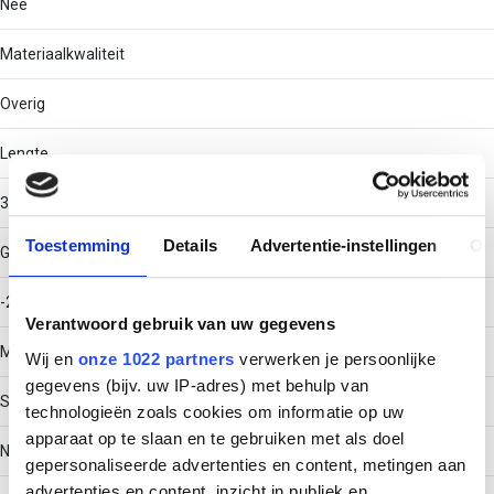
Nee
Materiaalkwaliteit
Overig
Lengte
3000
Toestemming
Details
Advertentie-instellingen
Ov
Gebruikstemperatuur
-20 - 120
Verantwoord gebruik van uw gegevens
Materiaal
Wij en
onze 1022 partners
verwerken je persoonlijke
gegevens (bijv. uw IP-adres) met behulp van
Staal
technologieën zoals cookies om informatie op uw
apparaat op te slaan en te gebruiken met als doel
Nuttige doorsnede
gepersonaliseerde advertenties en content, metingen aan
advertenties en content, inzicht in publiek en