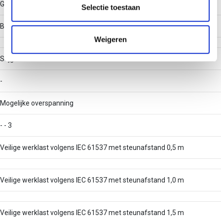
Gelast
partners kunnen deze gegevens combineren met andere
Selectie toestaan
informatie die u aan ze heeft verstrekt of die ze hebben
Belastingstesttype volgens IEC 61537
verzameld op basis van uw gebruik van hun services.
Weigeren
Stijgkabelladder
-
Mogelijke overspanning
- - 3
Veilige werklast volgens IEC 61537 met steunafstand 0,5 m
Veilige werklast volgens IEC 61537 met steunafstand 1,0 m
Veilige werklast volgens IEC 61537 met steunafstand 1,5 m