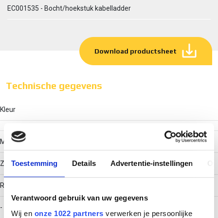
EC001535 - Bocht/hoekstuk kabelladder
Download productsheet
Technische gegevens
Kleur
Model
Toestemming
Details
Advertentie-instellingen
Ov
Zonder verbinder
RAL-nummer
Verantwoord gebruik van uw gegevens
-
Wij en
onze 1022 partners
verwerken je persoonlijke