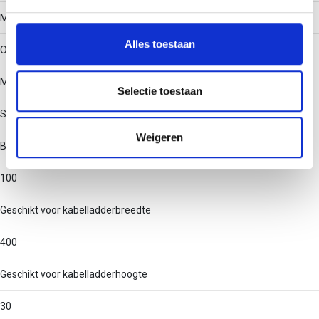
We gebruiken cookies om content en advertenties te
Materiaalkwaliteit
personaliseren, om functies voor social media te bieden
en om ons websiteverkeer te analyseren. Ook delen we
Alles toestaan
Overig
informatie over uw gebruik van onze site met onze
partners voor social media, adverteren en analyse. Deze
Materiaal
partners kunnen deze gegevens combineren met andere
Selectie toestaan
informatie die u aan ze heeft verstrekt of die ze hebben
Staal
verzameld op basis van uw gebruik van hun services.
Weigeren
Binnenstraal
100
Geschikt voor kabelladderbreedte
400
Geschikt voor kabelladderhoogte
30