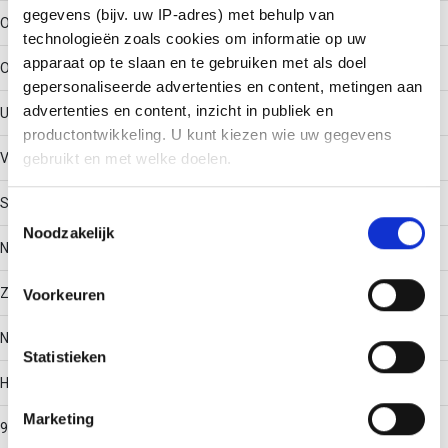
gegevens (bijv. uw IP-adres) met behulp van
Oppervlaktebescherming
technologieën zoals cookies om informatie op uw
apparaat op te slaan en te gebruiken met als doel
Overig
gepersonaliseerde advertenties en content, metingen aan
advertenties en content, inzicht in publiek en
Uitvoeringsvorm sport
productontwikkeling. U kunt kiezen wie uw gegevens
gebruikt en met welke doelen.
Vlak profiel (strip)
Scharnierend
Als u het toestaat, willen we ook graag:
Toestemmingsselectie
Noodzakelijk
Informatie verzamelen over uw geografische locatie,
Nee
die tot een paar meter nauwkeurig kan zijn
Uw apparaat identificeren door het actief te scannen
Zijperforatie
Voorkeuren
op specifieke eigenschappen (fingerprinting)
Lees meer over hoe uw persoonlijke gegevens worden
Nee
Statistieken
verwerkt en stel uw voorkeuren in het
detailgedeelte
in.
U kunt uw toestemming op elk moment wijzigen of
Hoek
intrekken in de Cookieverklaring.
Marketing
90°