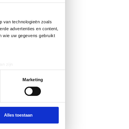
p van technologieën zoals
erde advertenties en content,
en wie uw gegevens gebruikt
an zijn
rinting)
t
detailgedeelte
in. U kunt uw
Marketing
 media te bieden en om ons
ze partners voor social
nformatie die u aan ze heeft
Alles toestaan