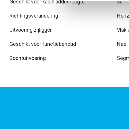
Geschikt voor kabelladderhoogte
30
Richtingsverandering
Horiz
Uitvoering zijligger
Vlak p
Geschikt voor functiebehoud
Nee
Bochtuitvoering
Segm