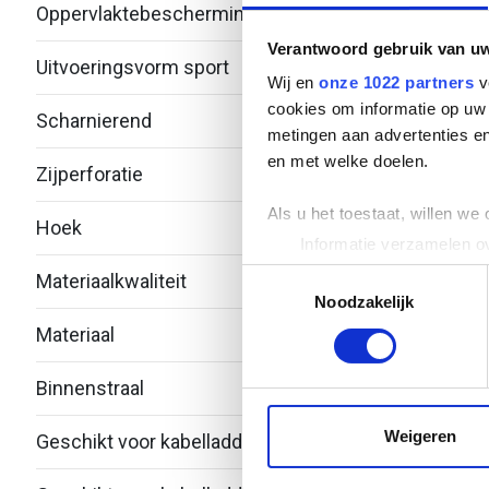
Oppervlaktebescherming
Geme
Verantwoord gebruik van u
Uitvoeringsvorm sport
Vlak p
Wij en
onze 1022 partners
v
cookies om informatie op uw 
Scharnierend
Nee
metingen aan advertenties en
en met welke doelen.
Zijperforatie
Nee
Als u het toestaat, willen we
Hoek
90°
Informatie verzamelen ov
Uw apparaat identificere
Toestemmingsselectie
Materiaalkwaliteit
Over
Lees meer over hoe uw perso
Noodzakelijk
toestemming op elk moment wi
Materiaal
Staal
We gebruiken cookies om cont
Binnenstraal
100
websiteverkeer te analyseren
media, adverteren en analys
Weigeren
Geschikt voor kabelladderbreedte
250
verstrekt of die ze hebben v