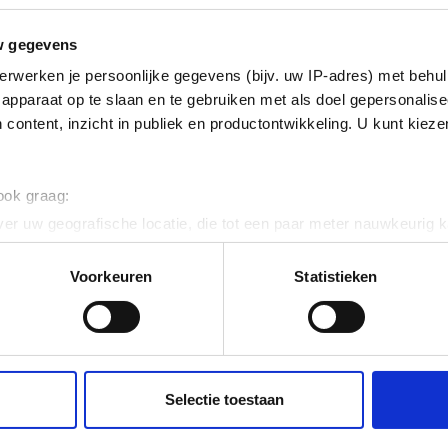
nied
w gegevens
rofiel (strip)
erwerken je persoonlijke gegevens (bijv. uw IP-adres) met behul
apparaat op te slaan en te gebruiken met als doel gepersonalise
 content, inzicht in publiek en productontwikkeling. U kunt kiez
 ook graag:
er uw geografische locatie, die tot een paar meter nauwkeurig k
n door het actief te scannen op specifieke eigenschappen (fingerp
ig
onlijke gegevens worden verwerkt en stel uw voorkeuren in he
Voorkeuren
Statistieken
jzigen of intrekken in de Cookieverklaring.
ent en advertenties te personaliseren, om functies voor social
. Ook delen we informatie over uw gebruik van onze site met on
e. Deze partners kunnen deze gegevens combineren met andere i
Selectie toestaan
erzameld op basis van uw gebruik van hun services.