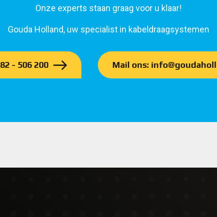
Onze experts staan graag voor u klaar!
Gouda Holland, uw specialist in kabeldraagsystemen
182 - 506 200
Mail ons: info@goudaholl