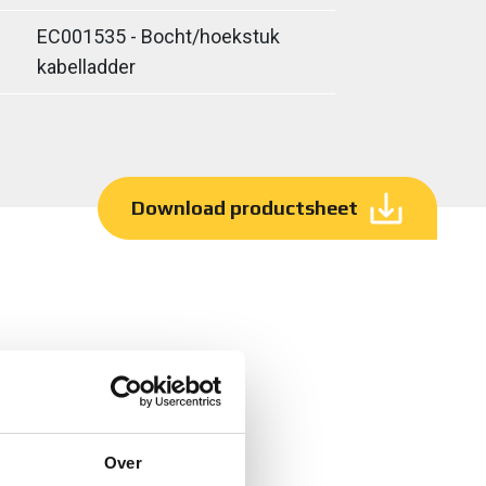
EC001535 - Bocht/hoekstuk
kabelladder
Download productsheet
Over