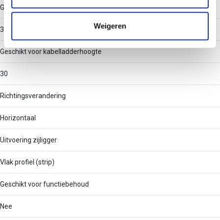
informatie die u aan ze heeft verstrekt of die ze hebben
Geschikt voor kabelladderbreedte
verzameld op basis van uw gebruik van hun services.
Weigeren
300
Geschikt voor kabelladderhoogte
30
Richtingsverandering
Horizontaal
Uitvoering zijligger
Vlak profiel (strip)
Geschikt voor functiebehoud
Nee