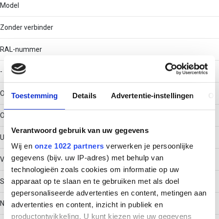
Model
Zonder verbinder
RAL-nummer
-
Oppervlaktebescherming
Toestemming
Details
Advertentie-instellingen
Ov
Overig
Verantwoord gebruik van uw gegevens
Uitvoeringsvorm sport
Wij en
onze 1022 partners
verwerken je persoonlijke
gegevens (bijv. uw IP-adres) met behulp van
Vlak profiel (strip)
technologieën zoals cookies om informatie op uw
apparaat op te slaan en te gebruiken met als doel
Scharnierend
gepersonaliseerde advertenties en content, metingen aan
Nee
advertenties en content, inzicht in publiek en
productontwikkeling. U kunt kiezen wie uw gegevens