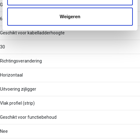
informatie die u aan ze heeft verstrekt of die ze hebben
Geschikt voor kabelladderbreedte
verzameld op basis van uw gebruik van hun services.
Weigeren
600
Geschikt voor kabelladderhoogte
30
Richtingsverandering
Horizontaal
Uitvoering zijligger
Vlak profiel (strip)
Geschikt voor functiebehoud
Nee