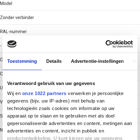
Model
Zonder verbinder
RAL-nummer
-
Oppervlaktebescherming
Toestemming
Details
Advertentie-instellingen
Ov
Overig
Verantwoord gebruik van uw gegevens
Uitvoeringsvorm sport
Wij en
onze 1022 partners
verwerken je persoonlijke
gegevens (bijv. uw IP-adres) met behulp van
Vlak profiel (strip)
technologieën zoals cookies om informatie op uw
apparaat op te slaan en te gebruiken met als doel
Scharnierend
gepersonaliseerde advertenties en content, metingen aan
Nee
advertenties en content, inzicht in publiek en
productontwikkeling. U kunt kiezen wie uw gegevens