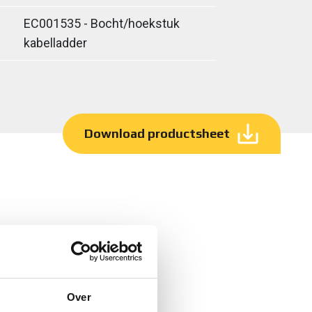
EC001535 - Bocht/hoekstuk
kabelladder
Download productsheet
Over