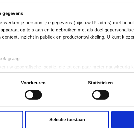
isch verzinkt (Hot-dip)
w gegevens
rofiel (strip)
erwerken je persoonlijke gegevens (bijv. uw IP-adres) met behul
apparaat op te slaan en te gebruiken met als doel gepersonalise
 content, inzicht in publiek en productontwikkeling. U kunt kiez
 ook graag:
er uw geografische locatie, die tot een paar meter nauwkeurig k
n door het actief te scannen op specifieke eigenschappen (fingerp
ig
onlijke gegevens worden verwerkt en stel uw voorkeuren in he
Voorkeuren
Statistieken
jzigen of intrekken in de Cookieverklaring.
ent en advertenties te personaliseren, om functies voor social
. Ook delen we informatie over uw gebruik van onze site met on
e. Deze partners kunnen deze gegevens combineren met andere i
Selectie toestaan
erzameld op basis van uw gebruik van hun services.