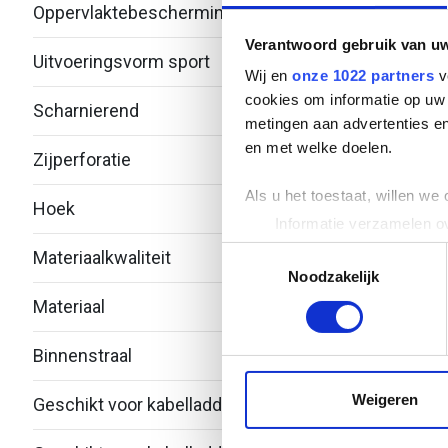
Oppervlaktebescherming
Therm
Verantwoord gebruik van u
Uitvoeringsvorm sport
Vlak p
Wij en
onze 1022 partners
v
cookies om informatie op uw 
Scharnierend
Nee
metingen aan advertenties en
en met welke doelen.
Zijperforatie
Nee
Als u het toestaat, willen we
Hoek
90°
Informatie verzamelen ov
Uw apparaat identificere
Toestemmingsselectie
Materiaalkwaliteit
Over
Lees meer over hoe uw perso
Noodzakelijk
toestemming op elk moment wi
Materiaal
Staal
We gebruiken cookies om cont
Binnenstraal
100
websiteverkeer te analyseren
media, adverteren en analys
Weigeren
Geschikt voor kabelladderbreedte
600
verstrekt of die ze hebben v