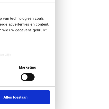
p van technologieën zoals
erde advertenties en content,
en wie uw gegevens gebruikt
an zijn
rinting)
t
detailgedeelte
in. U kunt uw
Marketing
 media te bieden en om ons
ze partners voor social
nformatie die u aan ze heeft
Alles toestaan