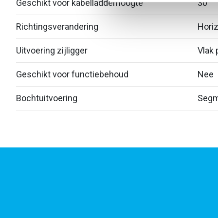
Geschikt voor kabelladderhoogte
30
Richtingsverandering
Horiz
Uitvoering zijligger
Vlak p
Geschikt voor functiebehoud
Nee
Bochtuitvoering
Segm