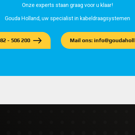
Onze experts staan graag voor u klaar!
Gouda Holland, uw specialist in kabeldraagsystemen
182 - 506 200
Mail ons: info@goudaholl