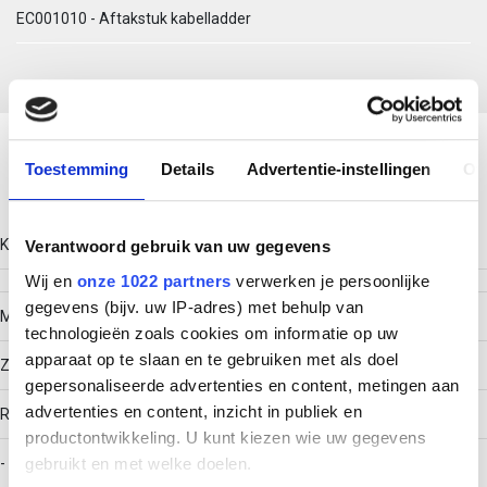
EC001010 - Aftakstuk kabelladder
Download productsheet
Toestemming
Details
Advertentie-instellingen
Ov
Technische gegevens
Kleur
Verantwoord gebruik van uw gegevens
Wij en
onze 1022 partners
verwerken je persoonlijke
gegevens (bijv. uw IP-adres) met behulp van
Model
technologieën zoals cookies om informatie op uw
apparaat op te slaan en te gebruiken met als doel
Zonder verbinder
gepersonaliseerde advertenties en content, metingen aan
advertenties en content, inzicht in publiek en
RAL-nummer
productontwikkeling. U kunt kiezen wie uw gegevens
gebruikt en met welke doelen.
-