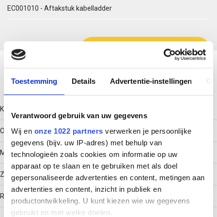
EC001010 - Aftakstuk kabelladder
Download productsheet
Toestemming
Details
Advertentie-instellingen
Ov
Technische gegevens
Kleur
Verantwoord gebruik van uw gegevens
Wij en
onze 1022 partners
verwerken je persoonlijke
Overig
gegevens (bijv. uw IP-adres) met behulp van
Model
technologieën zoals cookies om informatie op uw
apparaat op te slaan en te gebruiken met als doel
Zonder verbinder
gepersonaliseerde advertenties en content, metingen aan
advertenties en content, inzicht in publiek en
RAL-nummer
productontwikkeling. U kunt kiezen wie uw gegevens
gebruikt en met welke doelen.