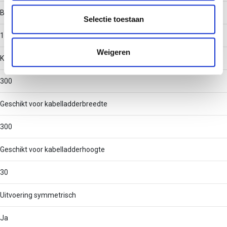
partners voor social media, adverteren en analyse. Deze
Binnenstraal
partners kunnen deze gegevens combineren met andere
Selectie toestaan
informatie die u aan ze heeft verstrekt of die ze hebben
100
verzameld op basis van uw gebruik van hun services.
Weigeren
Kabelladder-aftakbreedte
300
Geschikt voor kabelladderbreedte
300
Geschikt voor kabelladderhoogte
30
Uitvoering symmetrisch
Ja