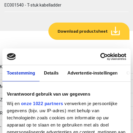
EC001540 - T-stuk kabelladder
Download productsheet
Technische gegevens
Kleur
Toestemming
Details
Advertentie-instellingen
Ov
Model
Verantwoord gebruik van uw gegevens
Zonder verbinder
Wij en
onze 1022 partners
verwerken je persoonlijke
gegevens (bijv. uw IP-adres) met behulp van
RAL-nummer
technologieën zoals cookies om informatie op uw
apparaat op te slaan en te gebruiken met als doel
-
gepersonaliseerde advertenties en content, metingen aan