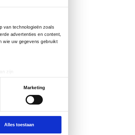
p van technologieën zoals
erde advertenties en content,
en wie uw gegevens gebruikt
an zijn
rinting)
t
detailgedeelte
in. U kunt uw
Marketing
 media te bieden en om ons
ze partners voor social
nformatie die u aan ze heeft
Alles toestaan