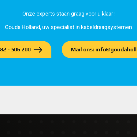
Onze experts staan graag voor u klaar!
Gouda Holland, uw specialist in kabeldraagsystemen
182 - 506 200
Mail ons: info@goudaholl