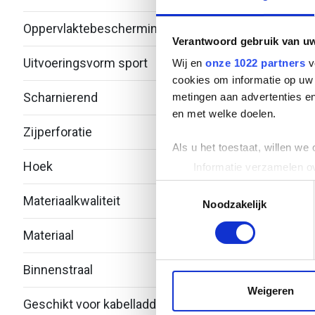
Oppervlaktebescherming
Therm
Verantwoord gebruik van u
Uitvoeringsvorm sport
Vlak p
Wij en
onze 1022 partners
v
cookies om informatie op uw 
Scharnierend
Nee
metingen aan advertenties en
en met welke doelen.
Zijperforatie
Nee
Als u het toestaat, willen we
Hoek
90°
Informatie verzamelen ov
Uw apparaat identificere
Toestemmingsselectie
Materiaalkwaliteit
Over
Lees meer over hoe uw perso
Noodzakelijk
toestemming op elk moment wi
Materiaal
Staal
We gebruiken cookies om cont
Binnenstraal
150
websiteverkeer te analyseren
media, adverteren en analys
Weigeren
Geschikt voor kabelladderbreedte
300
verstrekt of die ze hebben v