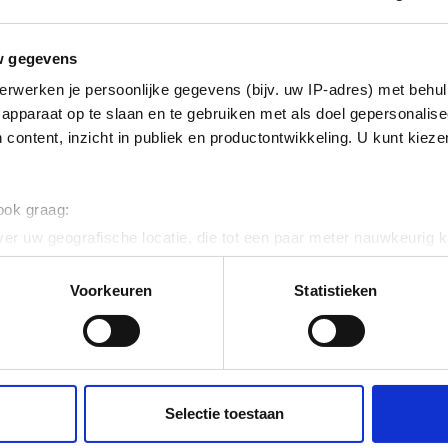
isch verzinkt (Hot-dip)
w gegevens
rofiel (strip)
erwerken je persoonlijke gegevens (bijv. uw IP-adres) met behul
apparaat op te slaan en te gebruiken met als doel gepersonalise
 content, inzicht in publiek en productontwikkeling. U kunt kiez
 ook graag:
er uw geografische locatie, die tot een paar meter nauwkeurig k
n door het actief te scannen op specifieke eigenschappen (fingerp
ig
onlijke gegevens worden verwerkt en stel uw voorkeuren in he
Voorkeuren
Statistieken
jzigen of intrekken in de Cookieverklaring.
ent en advertenties te personaliseren, om functies voor social
. Ook delen we informatie over uw gebruik van onze site met on
e. Deze partners kunnen deze gegevens combineren met andere i
Selectie toestaan
erzameld op basis van uw gebruik van hun services.