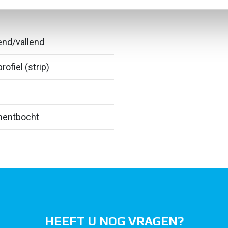
end/vallend
rofiel (strip)
entbocht
HEEFT U NOG VRAGEN?