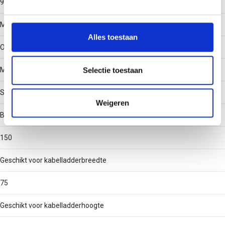
90°
We gebruiken cookies om content en advertenties te
personaliseren, om functies voor social media te bieden
Materiaalkwaliteit
en om ons websiteverkeer te analyseren. Ook delen we
Alles toestaan
informatie over uw gebruik van onze site met onze
Overig
partners voor social media, adverteren en analyse. Deze
partners kunnen deze gegevens combineren met andere
Selectie toestaan
Materiaal
informatie die u aan ze heeft verstrekt of die ze hebben
Staal
verzameld op basis van uw gebruik van hun services.
Weigeren
Binnenstraal
150
Geschikt voor kabelladderbreedte
75
Geschikt voor kabelladderhoogte