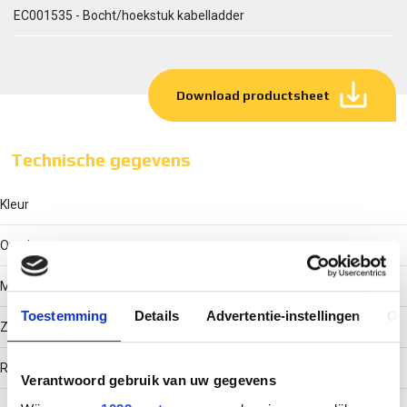
EC001535 - Bocht/hoekstuk kabelladder
Download productsheet
Technische gegevens
Kleur
Overig
Model
Toestemming
Details
Advertentie-instellingen
Ov
Zonder verbinder
RAL-nummer
Verantwoord gebruik van uw gegevens