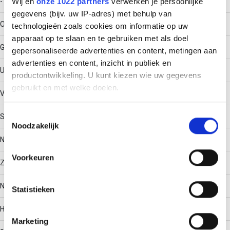
Wij en
onze 1022 partners
verwerken je persoonlijke
-
gegevens (bijv. uw IP-adres) met behulp van
Oppervlaktebescherming
technologieën zoals cookies om informatie op uw
apparaat op te slaan en te gebruiken met als doel
Gemenied
gepersonaliseerde advertenties en content, metingen aan
advertenties en content, inzicht in publiek en
Uitvoeringsvorm sport
productontwikkeling. U kunt kiezen wie uw gegevens
gebruikt en met welke doelen.
Vlak profiel (strip)
Als u het toestaat, willen we ook graag:
Toestemmingsselectie
Scharnierend
Noodzakelijk
Informatie verzamelen over uw geografische locatie,
die tot een paar meter nauwkeurig kan zijn
Nee
Uw apparaat identificeren door het actief te scannen
Voorkeuren
Zijperforatie
op specifieke eigenschappen (fingerprinting)
Lees meer over hoe uw persoonlijke gegevens worden
Nee
Statistieken
verwerkt en stel uw voorkeuren in het
detailgedeelte
in.
U kunt uw toestemming op elk moment wijzigen of
Hoek
intrekken in de Cookieverklaring.
Marketing