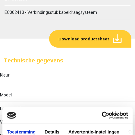
EC002413 - Verbindingsstuk kabeldraagsysteem
Download productsheet
Technische gegevens
Kleur
Model
Langsverbinder
Verbindingswijze
Toestemming
Details
Advertentie-instellingen
Ov