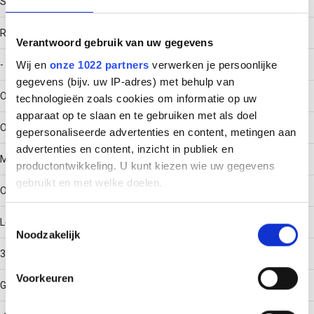
Schroefverbinder
RAL-nummer
Verantwoord gebruik van uw gegevens
Wij en
onze 1022 partners
verwerken je persoonlijke
-
gegevens (bijv. uw IP-adres) met behulp van
Oppervlaktebescherming
technologieën zoals cookies om informatie op uw
apparaat op te slaan en te gebruiken met als doel
Overig
gepersonaliseerde advertenties en content, metingen aan
advertenties en content, inzicht in publiek en
Materiaalkwaliteit
productontwikkeling. U kunt kiezen wie uw gegevens
gebruikt en met welke doelen.
Overig
Als u het toestaat, willen we ook graag:
Toestemmingsselectie
Lengte
Noodzakelijk
Informatie verzamelen over uw geografische locatie,
die tot een paar meter nauwkeurig kan zijn
300
Uw apparaat identificeren door het actief te scannen
Voorkeuren
Gebruikstemperatuur
op specifieke eigenschappen (fingerprinting)
Lees meer over hoe uw persoonlijke gegevens worden