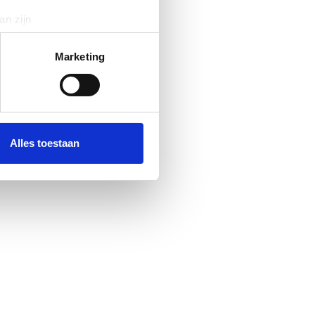
an zijn
rinting)
t
detailgedeelte
in. U kunt uw
Marketing
 media te bieden en om ons
ze partners voor social
nformatie die u aan ze heeft
Alles toestaan