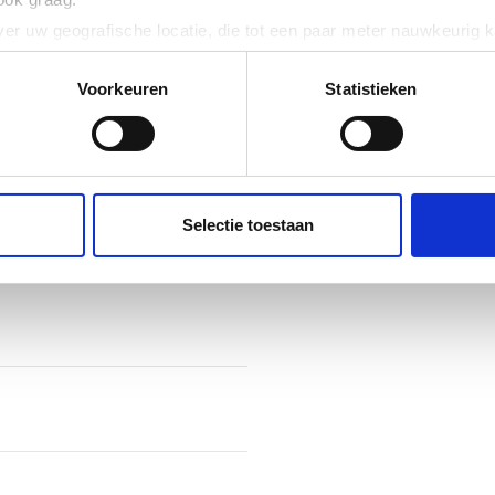
er uw geografische locatie, die tot een paar meter nauwkeurig k
n door het actief te scannen op specifieke eigenschappen (fingerp
onlijke gegevens worden verwerkt en stel uw voorkeuren in he
Voorkeuren
Statistieken
jzigen of intrekken in de Cookieverklaring.
ent en advertenties te personaliseren, om functies voor social
. Ook delen we informatie over uw gebruik van onze site met on
e. Deze partners kunnen deze gegevens combineren met andere i
Selectie toestaan
erzameld op basis van uw gebruik van hun services.