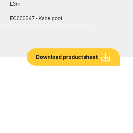
L3m
EC000047 - Kabelgoot
Download productsheet