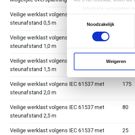
Informatie verzamelen ov
Veilige werklast volgens IEC 61537 met
-
Uw apparaat identificere
Toestemmingsselectie
steunafstand 0,5 m
Lees meer over hoe uw perso
Noodzakelijk
toestemming op elk moment wi
Veilige werklast volgens IEC 61537 met
450
steunafstand 1,0 m
We gebruiken cookies om cont
websiteverkeer te analyseren
media, adverteren en analys
Veilige werklast volgens IEC 61537 met
300
Weigeren
verstrekt of die ze hebben v
steunafstand 1,5 m
Veilige werklast volgens IEC 61537 met
175
steunafstand 2,0 m
Veilige werklast volgens IEC 61537 met
80
steunafstand 2,5 m
Veilige werklast volgens IEC 61537 met
25