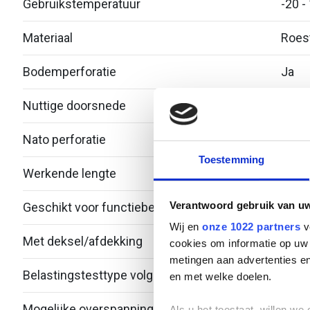
Gebruikstemperatuur
-20 -
Materiaal
Roest
Bodemperforatie
Ja
Nuttige doorsnede
2548
Nato perforatie
Nee
Toestemming
Werkende lengte
3000
Verantwoord gebruik van u
Geschikt voor functiebehoud
Nee
Wij en
onze 1022 partners
v
Met deksel/afdekking
Nee
cookies om informatie op uw 
metingen aan advertenties en
Belastingstesttype volgens IEC 61537
en met welke doelen.
Mogelijke overspanning
- - 3
Als u het toestaat, willen we