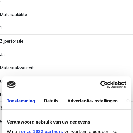
-
Materiaaldikte
1
Zijperforatie
Ja
Materiaalkwaliteit
Overig
Lengte
Toestemming
Details
Advertentie-instellingen
Ov
3000
Gebruikstemperatuur
Verantwoord gebruik van uw gegevens
Wij en
onze 1022 partners
verwerken je persoonlijke