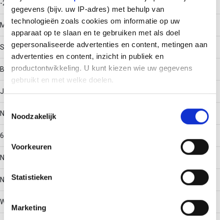
-20 - 120
gegevens (bijv. uw IP-adres) met behulp van
technologieën zoals cookies om informatie op uw
Materiaal
apparaat op te slaan en te gebruiken met als doel
gepersonaliseerde advertenties en content, metingen aan
Staal
advertenties en content, inzicht in publiek en
productontwikkeling. U kunt kiezen wie uw gegevens
Bodemperforatie
gebruikt en met welke doelen.
Ja
Als u het toestaat, willen we ook graag:
Toestemmingsselectie
Nuttige doorsnede
Noodzakelijk
Informatie verzamelen over uw geografische locatie,
die tot een paar meter nauwkeurig kan zijn
6448
Uw apparaat identificeren door het actief te scannen
Voorkeuren
op specifieke eigenschappen (fingerprinting)
Nato perforatie
Lees meer over hoe uw persoonlijke gegevens worden
Statistieken
verwerkt en stel uw voorkeuren in het
detailgedeelte
in.
Nee
U kunt uw toestemming op elk moment wijzigen of
intrekken in de Cookieverklaring.
Werkende lengte
Marketing