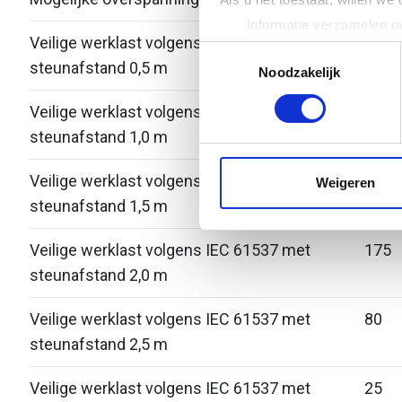
Informatie verzamelen ov
Veilige werklast volgens IEC 61537 met
-
Uw apparaat identificere
Toestemmingsselectie
steunafstand 0,5 m
Lees meer over hoe uw perso
Noodzakelijk
toestemming op elk moment wi
Veilige werklast volgens IEC 61537 met
450
steunafstand 1,0 m
We gebruiken cookies om cont
websiteverkeer te analyseren
media, adverteren en analys
Veilige werklast volgens IEC 61537 met
300
Weigeren
verstrekt of die ze hebben v
steunafstand 1,5 m
Veilige werklast volgens IEC 61537 met
175
steunafstand 2,0 m
Veilige werklast volgens IEC 61537 met
80
steunafstand 2,5 m
Veilige werklast volgens IEC 61537 met
25