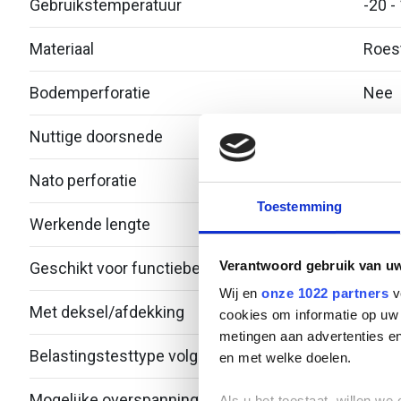
Gebruikstemperatuur
-20 -
Materiaal
Roest
Bodemperforatie
Nee
Nuttige doorsnede
6448
Nato perforatie
Nee
Toestemming
Werkende lengte
3000
Verantwoord gebruik van u
Geschikt voor functiebehoud
Nee
Wij en
onze 1022 partners
v
Met deksel/afdekking
Nee
cookies om informatie op uw 
metingen aan advertenties en
Belastingstesttype volgens IEC 61537
en met welke doelen.
Mogelijke overspanning
- - 3
Als u het toestaat, willen we