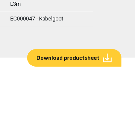
L3m
EC000047 - Kabelgoot
Download productsheet