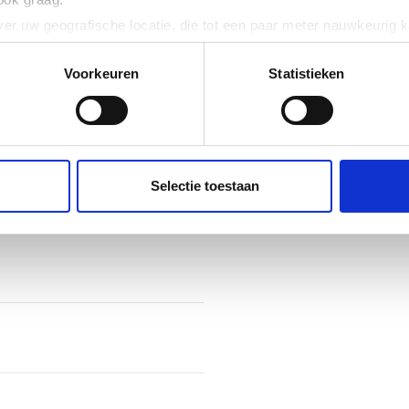
er uw geografische locatie, die tot een paar meter nauwkeurig k
n door het actief te scannen op specifieke eigenschappen (fingerp
onlijke gegevens worden verwerkt en stel uw voorkeuren in he
Voorkeuren
Statistieken
jzigen of intrekken in de Cookieverklaring.
ent en advertenties te personaliseren, om functies voor social
. Ook delen we informatie over uw gebruik van onze site met on
e. Deze partners kunnen deze gegevens combineren met andere i
Selectie toestaan
erzameld op basis van uw gebruik van hun services.