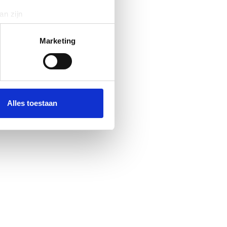
an zijn
rinting)
t
detailgedeelte
in. U kunt uw
Marketing
 media te bieden en om ons
ze partners voor social
nformatie die u aan ze heeft
Alles toestaan