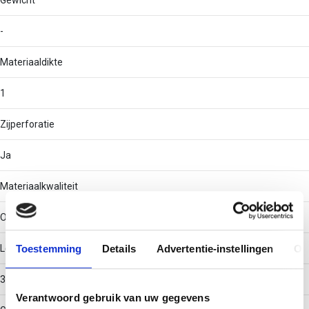
Gewicht
-
Materiaaldikte
1
Zijperforatie
Ja
Materiaalkwaliteit
Overig
Toestemming
Details
Advertentie-instellingen
Ov
Lengte
3000
Verantwoord gebruik van uw gegevens