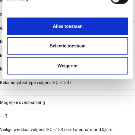
Werkende lengte
We gebruiken cookies om content en advertenties te
3000
personaliseren, om functies voor social media te bieden
en om ons websiteverkeer te analyseren. Ook delen we
Alles toestaan
Geschikt voor functiebehoud
informatie over uw gebruik van onze site met onze
partners voor social media, adverteren en analyse. Deze
Nee
partners kunnen deze gegevens combineren met andere
Selectie toestaan
informatie die u aan ze heeft verstrekt of die ze hebben
Met deksel/afdekking
verzameld op basis van uw gebruik van hun services.
Weigeren
Nee
Belastingstesttype volgens IEC 61537
Mogelijke overspanning
- - 3
Veilige werklast volgens IEC 61537 met steunafstand 0,5 m