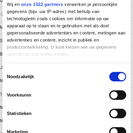
Gebruikstemperatuur
Wij en
onze 1022 partners
verwerken je persoonlijke
gegevens (bijv. uw IP-adres) met behulp van
-20 - 120
technologieën zoals cookies om informatie op uw
apparaat op te slaan en te gebruiken met als doel
Materiaal
gepersonaliseerde advertenties en content, metingen aan
advertenties en content, inzicht in publiek en
Staal
productontwikkeling. U kunt kiezen wie uw gegevens
Bodemperforatie
gebruikt en met welke doelen.
Ja
Als u het toestaat, willen we ook graag:
Toestemmingsselectie
Noodzakelijk
Informatie verzamelen over uw geografische locatie,
Nuttige doorsnede
die tot een paar meter nauwkeurig kan zijn
Uw apparaat identificeren door het actief te scannen
1104
Voorkeuren
op specifieke eigenschappen (fingerprinting)
Lees meer over hoe uw persoonlijke gegevens worden
Nato perforatie
Statistieken
verwerkt en stel uw voorkeuren in het
detailgedeelte
in.
U kunt uw toestemming op elk moment wijzigen of
Nee
intrekken in de Cookieverklaring.
Marketing