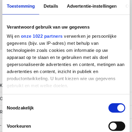
Toestemming
Details
Advertentie-instellingen
Ov
ETIM Klasse
EC001574 - Eindschot kabelgoot
Verantwoord gebruik van uw gegevens
Wij en
onze 1022 partners
verwerken je persoonlijke
gegevens (bijv. uw IP-adres) met behulp van
Download productsheet
technologieën zoals cookies om informatie op uw
apparaat op te slaan en te gebruiken met als doel
gepersonaliseerde advertenties en content, metingen aan
Technische gegevens
advertenties en content, inzicht in publiek en
productontwikkeling. U kunt kiezen wie uw gegevens
Kleur
gebruikt en met welke doelen.
Overig
Als u het toestaat, willen we ook graag:
Toestemmingsselectie
Noodzakelijk
Informatie verzamelen over uw geografische locatie,
RAL-nummer
die tot een paar meter nauwkeurig kan zijn
Uw apparaat identificeren door het actief te scannen
-
Voorkeuren
op specifieke eigenschappen (fingerprinting)