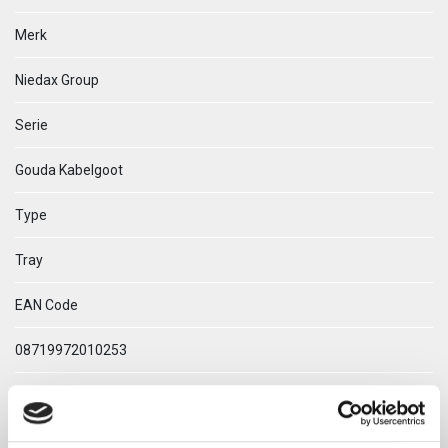
Merk
Niedax Group
Serie
Gouda Kabelgoot
Type
Tray
EAN Code
08719972010253
Technische omschrijving
Tray 28.300 C Eind/Verloopplaat