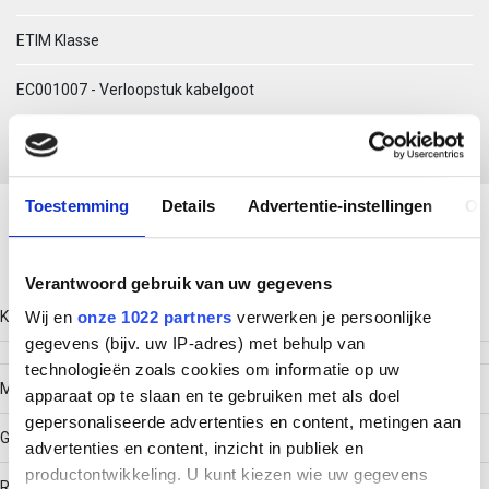
ETIM Klasse
EC001007 - Verloopstuk kabelgoot
Download productsheet
Toestemming
Details
Advertentie-instellingen
Ov
Technische gegevens
Verantwoord gebruik van uw gegevens
Kleur
Wij en
onze 1022 partners
verwerken je persoonlijke
gegevens (bijv. uw IP-adres) met behulp van
technologieën zoals cookies om informatie op uw
Model
apparaat op te slaan en te gebruiken met als doel
gepersonaliseerde advertenties en content, metingen aan
Geïntegreerde verbinder
advertenties en content, inzicht in publiek en
productontwikkeling. U kunt kiezen wie uw gegevens
RAL-nummer