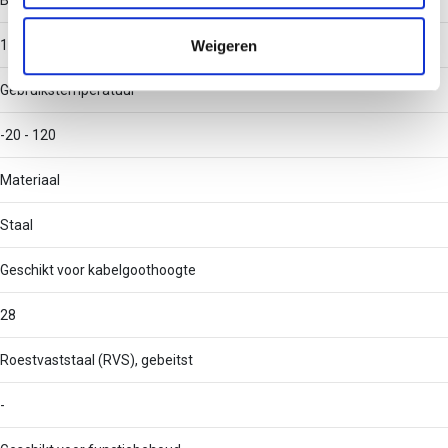
Breedte (klein)
informatie die u aan ze heeft verstrekt of die ze hebben
verzameld op basis van uw gebruik van hun services.
Weigeren
100
Gebruikstemperatuur
-20 - 120
Materiaal
Staal
Geschikt voor kabelgoothoogte
28
Roestvaststaal (RVS), gebeitst
-