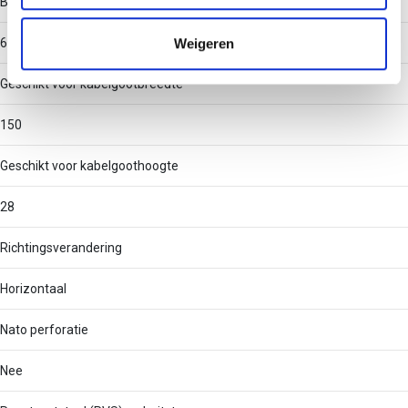
Binnenstraal
informatie die u aan ze heeft verstrekt of die ze hebben
verzameld op basis van uw gebruik van hun services.
Weigeren
60
Geschikt voor kabelgootbreedte
150
Geschikt voor kabelgoothoogte
28
Richtingsverandering
Horizontaal
Nato perforatie
Nee