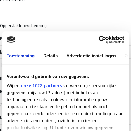
-
Oppervlaktebescherming
Bandverzinkt (sendzimir verzinkt) en gecoat
Materiaaldikte
Toestemming
Details
Advertentie-instellingen
Ov
1
Verantwoord gebruik van uw gegevens
Bouwvorm
Wij en
onze 1022 partners
verwerken je persoonlijke
Bocht star
gegevens (bijv. uw IP-adres) met behulp van
technologieën zoals cookies om informatie op uw
Zijperforatie
apparaat op te slaan en te gebruiken met als doel
gepersonaliseerde advertenties en content, metingen aan
Nee
advertenties en content, inzicht in publiek en
productontwikkeling. U kunt kiezen wie uw gegevens