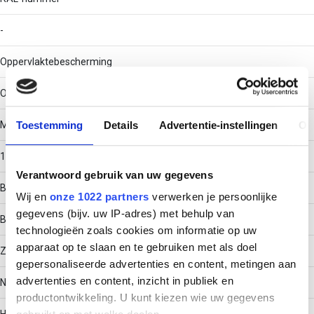
-
Oppervlaktebescherming
Overig
Toestemming
Details
Advertentie-instellingen
Ov
Materiaaldikte
1
Verantwoord gebruik van uw gegevens
Bouwvorm
Wij en
onze 1022 partners
verwerken je persoonlijke
gegevens (bijv. uw IP-adres) met behulp van
Bocht star
technologieën zoals cookies om informatie op uw
apparaat op te slaan en te gebruiken met als doel
Zijperforatie
gepersonaliseerde advertenties en content, metingen aan
advertenties en content, inzicht in publiek en
Nee
productontwikkeling. U kunt kiezen wie uw gegevens