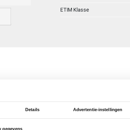
ETIM Klasse
ig
egreerde verbinder
Details
Advertentie-instellingen
erzinkt (sendzimir
w gegevens