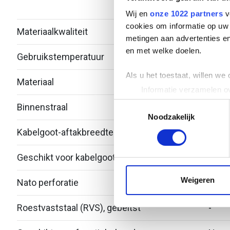
verzi
Wij en
onze 1022 partners
v
cookies om informatie op uw 
Materiaalkwaliteit
Over
metingen aan advertenties en
en met welke doelen.
Gebruikstemperatuur
-20 -
Als u het toestaat, willen we
Materiaal
Staal
Informatie verzamelen ov
Uw apparaat identificere
Toestemmingsselectie
Binnenstraal
60
Lees meer over hoe uw perso
Noodzakelijk
toestemming op elk moment wi
Kabelgoot-aftakbreedte
300
We gebruiken cookies om cont
Geschikt voor kabelgoothoogte
28
websiteverkeer te analyseren
media, adverteren en analys
Weigeren
Nato perforatie
Nee
verstrekt of die ze hebben v
Roestvaststaal (RVS), gebeitst
-