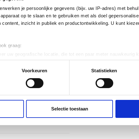
nkt) en gecoat
erwerken je persoonlijke gegevens (bijv. uw IP-adres) met behul
apparaat op te slaan en te gebruiken met als doel gepersonalise
ig
 content, inzicht in publiek en productontwikkeling. U kunt kiez
 120
 ook graag:
er uw geografische locatie, die tot een paar meter nauwkeurig k
n door het actief te scannen op specifieke eigenschappen (fingerp
onlijke gegevens worden verwerkt en stel uw voorkeuren in he
Voorkeuren
Statistieken
jzigen of intrekken in de Cookieverklaring.
ent en advertenties te personaliseren, om functies voor social
. Ook delen we informatie over uw gebruik van onze site met on
e. Deze partners kunnen deze gegevens combineren met andere i
Selectie toestaan
erzameld op basis van uw gebruik van hun services.