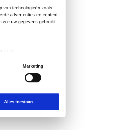
p van technologieën zoals
erde advertenties en content,
en wie uw gegevens gebruikt
an zijn
rinting)
t
detailgedeelte
in. U kunt uw
Marketing
 media te bieden en om ons
ze partners voor social
nformatie die u aan ze heeft
Alles toestaan