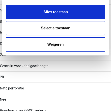
personaliseren, om functies voor social media te bieden
en om ons websiteverkeer te analyseren. Ook delen we
Staal
Alles toestaan
informatie over uw gebruik van onze site met onze
Binnenstraal
partners voor social media, adverteren en analyse. Deze
partners kunnen deze gegevens combineren met andere
Selectie toestaan
60
informatie die u aan ze heeft verstrekt of die ze hebben
verzameld op basis van uw gebruik van hun services.
Geschikt voor kabelgootbreedte
Weigeren
200
Geschikt voor kabelgoothoogte
28
Nato perforatie
Nee
Roestvaststaal (RVS), gebeitst