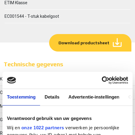
ETIM Klasse
EC001544 - T-stuk kabelgoot
Download productsheet
Technische gegevens
Kleur
Overig
Toestemming
Details
Advertentie-instellingen
Ov
Model
Verantwoord gebruik van uw gegevens
Geïntegreerde verbinder
Wij en
onze 1022 partners
verwerken je persoonlijke
RAL-nummer
gegevens (bijv. uw IP-adres) met behulp van