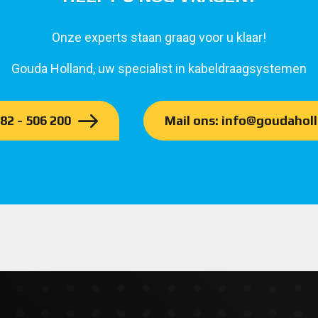
Onze experts staan graag voor u klaar!
Gouda Holland, uw specialist in kabeldraagsystemen
182 - 506 200
Mail ons: info@goudaholl