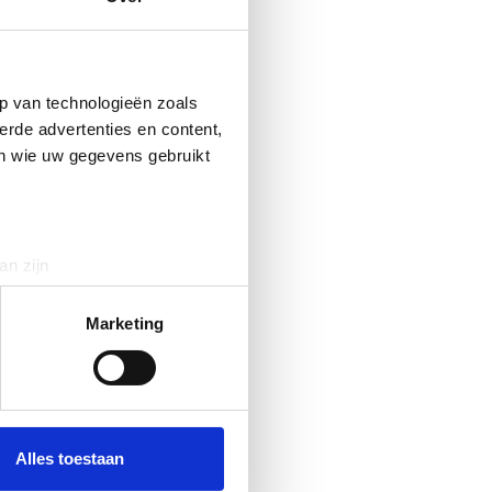
p van technologieën zoals
erde advertenties en content,
en wie uw gegevens gebruikt
an zijn
rinting)
t
detailgedeelte
in. U kunt uw
Marketing
 media te bieden en om ons
ze partners voor social
nformatie die u aan ze heeft
Alles toestaan