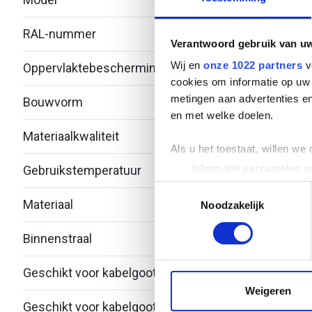
RAL-nummer
-
Verantwoord gebruik van u
Wij en
onze 1022 partners
v
Oppervlaktebescherming
Over
cookies om informatie op uw 
metingen aan advertenties en
Bouwvorm
T-stu
en met welke doelen.
Materiaalkwaliteit
Over
Als u het toestaat, willen we
Informatie verzamelen ov
Gebruikstemperatuur
-20 -
Uw apparaat identificere
Toestemmingsselectie
Materiaal
Roest
Lees meer over hoe uw perso
Noodzakelijk
toestemming op elk moment wi
Binnenstraal
60
We gebruiken cookies om cont
websiteverkeer te analyseren
Geschikt voor kabelgootbreedte
75.5
media, adverteren en analys
Weigeren
verstrekt of die ze hebben v
Geschikt voor kabelgoothoogte
28