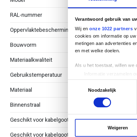
RAL-nummer
-
Verantwoord gebruik van u
Wij en
onze 1022 partners
v
Oppervlaktebescherming
Over
cookies om informatie op uw 
metingen aan advertenties en
Bouwvorm
T-stu
en met welke doelen.
Materiaalkwaliteit
Over
Als u het toestaat, willen we
Informatie verzamelen ov
Gebruikstemperatuur
-20 -
Uw apparaat identificere
Toestemmingsselectie
Materiaal
Roest
Lees meer over hoe uw perso
Noodzakelijk
toestemming op elk moment wi
Binnenstraal
60
We gebruiken cookies om cont
websiteverkeer te analyseren
Geschikt voor kabelgootbreedte
150.
media, adverteren en analys
Weigeren
verstrekt of die ze hebben v
Geschikt voor kabelgoothoogte
28