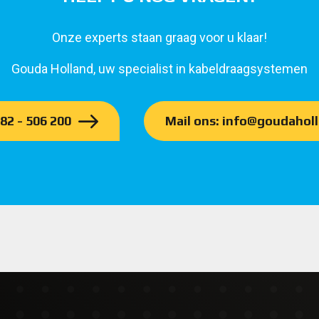
Onze experts staan graag voor u klaar!
Gouda Holland, uw specialist in kabeldraagsystemen
182 - 506 200
Mail ons: info@goudaholl