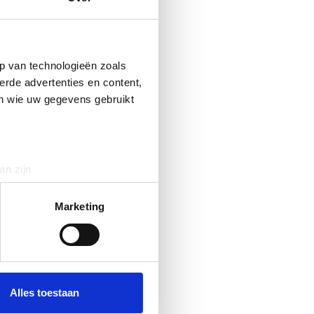
p van technologieën zoals
erde advertenties en content,
en wie uw gegevens gebruikt
an zijn
rinting)
t
detailgedeelte
in. U kunt uw
Marketing
 media te bieden en om ons
ze partners voor social
nformatie die u aan ze heeft
Alles toestaan