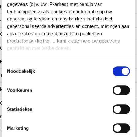
gegevens (bijv. uw IP-adres) met behulp van
RAL-nummer
technologieën zoals cookies om informatie op uw
apparaat op te slaan en te gebruiken met als doel
-
gepersonaliseerde advertenties en content, metingen aan
advertenties en content, inzicht in publiek en
Oppervlaktebescherming
productontwikkeling. U kunt kiezen wie uw gegevens
Overig
gebruikt en met welke doelen.
Bouwvorm
Als u het toestaat, willen we ook graag:
Toestemmingsselectie
Noodzakelijk
Informatie verzamelen over uw geografische locatie,
T-stuk horizontaal
die tot een paar meter nauwkeurig kan zijn
Uw apparaat identificeren door het actief te scannen
Materiaalkwaliteit
Voorkeuren
op specifieke eigenschappen (fingerprinting)
Lees meer over hoe uw persoonlijke gegevens worden
Overig
Statistieken
verwerkt en stel uw voorkeuren in het
detailgedeelte
in.
U kunt uw toestemming op elk moment wijzigen of
Gebruikstemperatuur
intrekken in de Cookieverklaring.
Marketing
-20 - 120