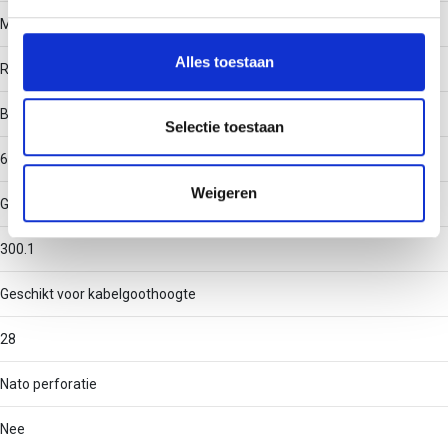
We gebruiken cookies om content en advertenties te
Materiaal
personaliseren, om functies voor social media te bieden
en om ons websiteverkeer te analyseren. Ook delen we
Alles toestaan
Roestvaststaal (RVS)
informatie over uw gebruik van onze site met onze
partners voor social media, adverteren en analyse. Deze
Binnenstraal
partners kunnen deze gegevens combineren met andere
Selectie toestaan
informatie die u aan ze heeft verstrekt of die ze hebben
60
verzameld op basis van uw gebruik van hun services.
Weigeren
Geschikt voor kabelgootbreedte
300.1
Geschikt voor kabelgoothoogte
28
Nato perforatie
Nee