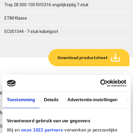
Tray 28.300-100 RVS316 ongelijkzijdig T-stuk
ETIM Klasse
EC001544 - T-stuk kabelgoot
Download productsheet
Technische gegevens
Kleur
Toestemming
Details
Advertentie-instellingen
Ov
Model
Verantwoord gebruik van uw gegevens
Geïntegreerde verbinder
Wij en
onze 1022 partners
verwerken je persoonlijke