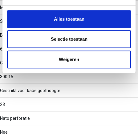
We gebruiken cookies om content en advertenties te
Materiaal
personaliseren, om functies voor social media te bieden
en om ons websiteverkeer te analyseren. Ook delen we
Alles toestaan
Staal
informatie over uw gebruik van onze site met onze
partners voor social media, adverteren en analyse. Deze
Binnenstraal
partners kunnen deze gegevens combineren met andere
Selectie toestaan
informatie die u aan ze heeft verstrekt of die ze hebben
60
verzameld op basis van uw gebruik van hun services.
Weigeren
Geschikt voor kabelgootbreedte
300.15
Geschikt voor kabelgoothoogte
28
Nato perforatie
Nee