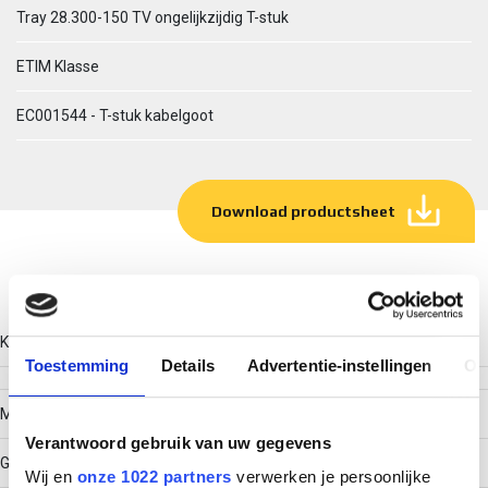
Tray 28.300-150 TV ongelijkzijdig T-stuk
ETIM Klasse
EC001544 - T-stuk kabelgoot
Download productsheet
Technische gegevens
Kleur
Toestemming
Details
Advertentie-instellingen
Ov
Model
Verantwoord gebruik van uw gegevens
Geïntegreerde verbinder
Wij en
onze 1022 partners
verwerken je persoonlijke