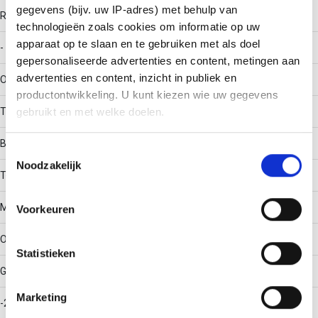
gegevens (bijv. uw IP-adres) met behulp van
RAL-nummer
technologieën zoals cookies om informatie op uw
apparaat op te slaan en te gebruiken met als doel
-
gepersonaliseerde advertenties en content, metingen aan
advertenties en content, inzicht in publiek en
Oppervlaktebescherming
productontwikkeling. U kunt kiezen wie uw gegevens
Thermisch verzinkt (Hot-dip)
gebruikt en met welke doelen.
Bouwvorm
Als u het toestaat, willen we ook graag:
Toestemmingsselectie
Noodzakelijk
Informatie verzamelen over uw geografische locatie,
T-stuk horizontaal
die tot een paar meter nauwkeurig kan zijn
Uw apparaat identificeren door het actief te scannen
Materiaalkwaliteit
Voorkeuren
op specifieke eigenschappen (fingerprinting)
Lees meer over hoe uw persoonlijke gegevens worden
Overig
Statistieken
verwerkt en stel uw voorkeuren in het
detailgedeelte
in.
U kunt uw toestemming op elk moment wijzigen of
Gebruikstemperatuur
intrekken in de Cookieverklaring.
Marketing
-20 - 120