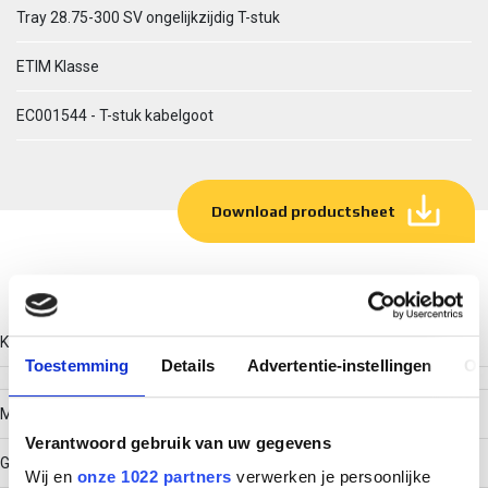
Tray 28.75-300 SV ongelijkzijdig T-stuk
ETIM Klasse
EC001544 - T-stuk kabelgoot
Download productsheet
Technische gegevens
Kleur
Toestemming
Details
Advertentie-instellingen
Ov
Model
Verantwoord gebruik van uw gegevens
Geïntegreerde verbinder
Wij en
onze 1022 partners
verwerken je persoonlijke