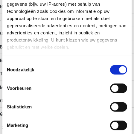
gegevens (bijv. uw IP-adres) met behulp van
RAL-nummer
technologieën zoals cookies om informatie op uw
apparaat op te slaan en te gebruiken met als doel
-
gepersonaliseerde advertenties en content, metingen aan
advertenties en content, inzicht in publiek en
Oppervlaktebescherming
productontwikkeling. U kunt kiezen wie uw gegevens
Bandverzinkt (sendzimir verzinkt)
gebruikt en met welke doelen.
Bouwvorm
Als u het toestaat, willen we ook graag:
Toestemmingsselectie
Noodzakelijk
Informatie verzamelen over uw geografische locatie,
T-stuk horizontaal
die tot een paar meter nauwkeurig kan zijn
Uw apparaat identificeren door het actief te scannen
Materiaalkwaliteit
Voorkeuren
op specifieke eigenschappen (fingerprinting)
Lees meer over hoe uw persoonlijke gegevens worden
Overig
Statistieken
verwerkt en stel uw voorkeuren in het
detailgedeelte
in.
U kunt uw toestemming op elk moment wijzigen of
Gebruikstemperatuur
intrekken in de Cookieverklaring.
Marketing
-20 - 120