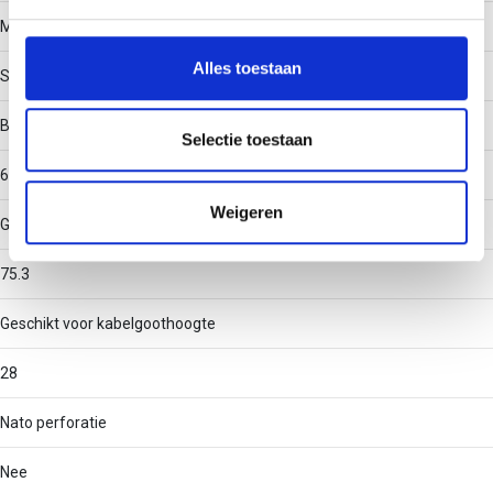
We gebruiken cookies om content en advertenties te
Materiaal
personaliseren, om functies voor social media te bieden
en om ons websiteverkeer te analyseren. Ook delen we
Alles toestaan
Staal
informatie over uw gebruik van onze site met onze
partners voor social media, adverteren en analyse. Deze
Binnenstraal
partners kunnen deze gegevens combineren met andere
Selectie toestaan
informatie die u aan ze heeft verstrekt of die ze hebben
60
verzameld op basis van uw gebruik van hun services.
Weigeren
Geschikt voor kabelgootbreedte
75.3
Geschikt voor kabelgoothoogte
28
Nato perforatie
Nee