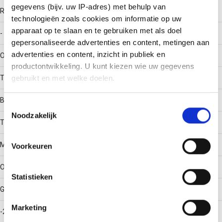
gegevens (bijv. uw IP-adres) met behulp van
RAL-nummer
technologieën zoals cookies om informatie op uw
apparaat op te slaan en te gebruiken met als doel
-
gepersonaliseerde advertenties en content, metingen aan
advertenties en content, inzicht in publiek en
Oppervlaktebescherming
productontwikkeling. U kunt kiezen wie uw gegevens
Thermisch verzinkt (Hot-dip)
gebruikt en met welke doelen.
Bouwvorm
Als u het toestaat, willen we ook graag:
Toestemmingsselectie
Noodzakelijk
Informatie verzamelen over uw geografische locatie,
T-stuk horizontaal
die tot een paar meter nauwkeurig kan zijn
Uw apparaat identificeren door het actief te scannen
Materiaalkwaliteit
Voorkeuren
op specifieke eigenschappen (fingerprinting)
Lees meer over hoe uw persoonlijke gegevens worden
Overig
Statistieken
verwerkt en stel uw voorkeuren in het
detailgedeelte
in.
U kunt uw toestemming op elk moment wijzigen of
Gebruikstemperatuur
intrekken in de Cookieverklaring.
Marketing
-20 - 120