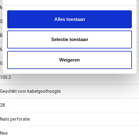
We gebruiken cookies om content en advertenties te
Materiaal
personaliseren, om functies voor social media te bieden
en om ons websiteverkeer te analyseren. Ook delen we
Alles toestaan
Staal
informatie over uw gebruik van onze site met onze
partners voor social media, adverteren en analyse. Deze
Binnenstraal
partners kunnen deze gegevens combineren met andere
Selectie toestaan
informatie die u aan ze heeft verstrekt of die ze hebben
60
verzameld op basis van uw gebruik van hun services.
Weigeren
Geschikt voor kabelgootbreedte
100.2
Geschikt voor kabelgoothoogte
28
Nato perforatie
Nee