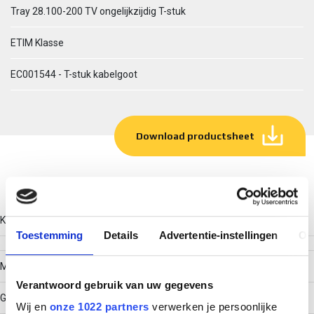
Tray 28.100-200 TV ongelijkzijdig T-stuk
ETIM Klasse
EC001544 - T-stuk kabelgoot
Download productsheet
Technische gegevens
Kleur
Toestemming
Details
Advertentie-instellingen
Ov
Model
Verantwoord gebruik van uw gegevens
Geïntegreerde verbinder
Wij en
onze 1022 partners
verwerken je persoonlijke