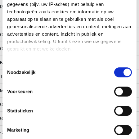
gegevens (bijv. uw IP-adres) met behulp van
RAL-nummer
technologieën zoals cookies om informatie op uw
apparaat op te slaan en te gebruiken met als doel
-
gepersonaliseerde advertenties en content, metingen aan
advertenties en content, inzicht in publiek en
Oppervlaktebescherming
productontwikkeling. U kunt kiezen wie uw gegevens
Overig
gebruikt en met welke doelen.
Bouwvorm
Als u het toestaat, willen we ook graag:
Toestemmingsselectie
Noodzakelijk
Informatie verzamelen over uw geografische locatie,
T-stuk horizontaal
die tot een paar meter nauwkeurig kan zijn
Uw apparaat identificeren door het actief te scannen
Materiaalkwaliteit
Voorkeuren
op specifieke eigenschappen (fingerprinting)
Lees meer over hoe uw persoonlijke gegevens worden
Overig
Statistieken
verwerkt en stel uw voorkeuren in het
detailgedeelte
in.
U kunt uw toestemming op elk moment wijzigen of
Gebruikstemperatuur
intrekken in de Cookieverklaring.
Marketing
-20 - 120