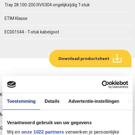
Tray 28.100-200 RVS304 ongelijkzijdig T-stuk
ETIM Klasse
EC001544 - T-stuk kabelgoot
Download productsheet
Technische gegevens
Kleur
Toestemming
Details
Advertentie-instellingen
Ov
Model
Verantwoord gebruik van uw gegevens
Geïntegreerde verbinder
Wij en
onze 1022 partners
verwerken je persoonlijke