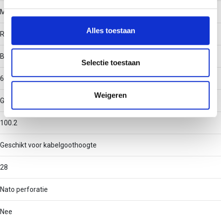
We gebruiken cookies om content en advertenties te
Materiaal
personaliseren, om functies voor social media te bieden
en om ons websiteverkeer te analyseren. Ook delen we
Alles toestaan
Roestvaststaal (RVS)
informatie over uw gebruik van onze site met onze
partners voor social media, adverteren en analyse. Deze
Binnenstraal
partners kunnen deze gegevens combineren met andere
Selectie toestaan
informatie die u aan ze heeft verstrekt of die ze hebben
60
verzameld op basis van uw gebruik van hun services.
Weigeren
Geschikt voor kabelgootbreedte
100.2
Geschikt voor kabelgoothoogte
28
Nato perforatie
Nee