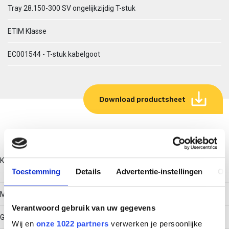
Tray 28.150-300 SV ongelijkzijdig T-stuk
ETIM Klasse
EC001544 - T-stuk kabelgoot
Download productsheet
Technische gegevens
Kleur
Toestemming
Details
Advertentie-instellingen
Ov
Model
Verantwoord gebruik van uw gegevens
Geïntegreerde verbinder
Wij en
onze 1022 partners
verwerken je persoonlijke