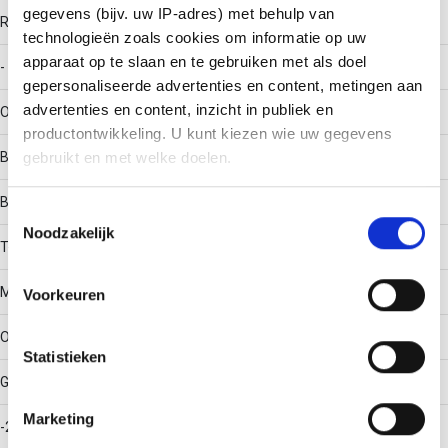
gegevens (bijv. uw IP-adres) met behulp van
RAL-nummer
technologieën zoals cookies om informatie op uw
apparaat op te slaan en te gebruiken met als doel
-
gepersonaliseerde advertenties en content, metingen aan
advertenties en content, inzicht in publiek en
Oppervlaktebescherming
productontwikkeling. U kunt kiezen wie uw gegevens
Bandverzinkt (sendzimir verzinkt)
gebruikt en met welke doelen.
Bouwvorm
Als u het toestaat, willen we ook graag:
Toestemmingsselectie
Noodzakelijk
Informatie verzamelen over uw geografische locatie,
T-stuk horizontaal
die tot een paar meter nauwkeurig kan zijn
Uw apparaat identificeren door het actief te scannen
Materiaalkwaliteit
Voorkeuren
op specifieke eigenschappen (fingerprinting)
Lees meer over hoe uw persoonlijke gegevens worden
Overig
Statistieken
verwerkt en stel uw voorkeuren in het
detailgedeelte
in.
U kunt uw toestemming op elk moment wijzigen of
Gebruikstemperatuur
intrekken in de Cookieverklaring.
Marketing
-20 - 120