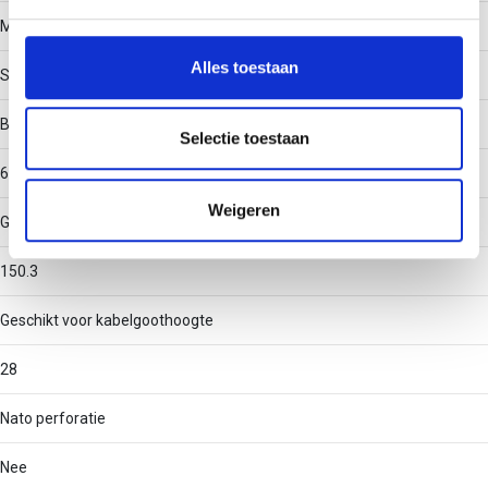
We gebruiken cookies om content en advertenties te
Materiaal
personaliseren, om functies voor social media te bieden
en om ons websiteverkeer te analyseren. Ook delen we
Alles toestaan
Staal
informatie over uw gebruik van onze site met onze
partners voor social media, adverteren en analyse. Deze
Binnenstraal
partners kunnen deze gegevens combineren met andere
Selectie toestaan
informatie die u aan ze heeft verstrekt of die ze hebben
60
verzameld op basis van uw gebruik van hun services.
Weigeren
Geschikt voor kabelgootbreedte
150.3
Geschikt voor kabelgoothoogte
28
Nato perforatie
Nee