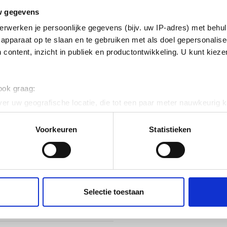
w gegevens
erzinkt (sendzimir
erwerken je persoonlijke gegevens (bijv. uw IP-adres) met behul
nkt) en gecoat
apparaat op te slaan en te gebruiken met als doel gepersonalise
 content, inzicht in publiek en productontwikkeling. U kunt kiez
ig
 120
 ook graag:
er uw geografische locatie, die tot een paar meter nauwkeurig k
n door het actief te scannen op specifieke eigenschappen (fingerp
onlijke gegevens worden verwerkt en stel uw voorkeuren in he
Voorkeuren
Statistieken
jzigen of intrekken in de Cookieverklaring.
2
ent en advertenties te personaliseren, om functies voor social
. Ook delen we informatie over uw gebruik van onze site met on
e. Deze partners kunnen deze gegevens combineren met andere i
Selectie toestaan
erzameld op basis van uw gebruik van hun services.