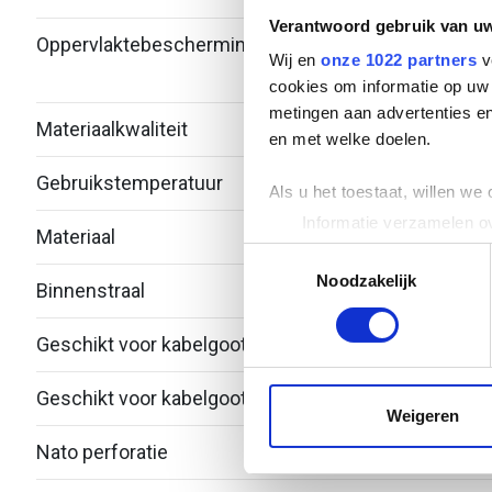
Verantwoord gebruik van u
Oppervlaktebescherming
Bandv
Wij en
onze 1022 partners
v
verzi
cookies om informatie op uw 
metingen aan advertenties en
Materiaalkwaliteit
Over
en met welke doelen.
Gebruikstemperatuur
-20 -
Als u het toestaat, willen we
Informatie verzamelen ov
Materiaal
Staal
Uw apparaat identificere
Toestemmingsselectie
Lees meer over hoe uw perso
Noodzakelijk
Binnenstraal
60
toestemming op elk moment wi
Geschikt voor kabelgootbreedte
250.
We gebruiken cookies om cont
websiteverkeer te analyseren
Geschikt voor kabelgoothoogte
28
media, adverteren en analys
Weigeren
verstrekt of die ze hebben v
Nato perforatie
Nee