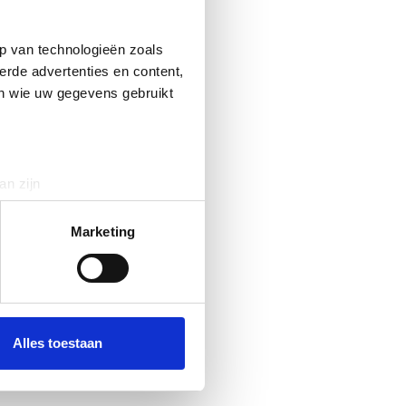
p van technologieën zoals
erde advertenties en content,
en wie uw gegevens gebruikt
an zijn
rinting)
t
detailgedeelte
in. U kunt uw
Marketing
 media te bieden en om ons
ze partners voor social
nformatie die u aan ze heeft
Alles toestaan