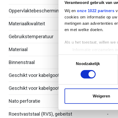
Verantwoord gebruik van u
Oppervlaktebescherming
Therm
Wij en
onze 1022 partners
v
cookies om informatie op uw 
Materiaalkwaliteit
Over
metingen aan advertenties en
en met welke doelen.
Gebruikstemperatuur
-20 -
Als u het toestaat, willen we
Materiaal
Staal
Informatie verzamelen ov
Uw apparaat identificere
Toestemmingsselectie
Binnenstraal
60
Lees meer over hoe uw perso
Noodzakelijk
toestemming op elk moment wi
Geschikt voor kabelgootbreedte
300.
We gebruiken cookies om cont
Geschikt voor kabelgoothoogte
28
websiteverkeer te analyseren
media, adverteren en analys
Weigeren
Nato perforatie
Nee
verstrekt of die ze hebben v
Roestvaststaal (RVS), gebeitst
-