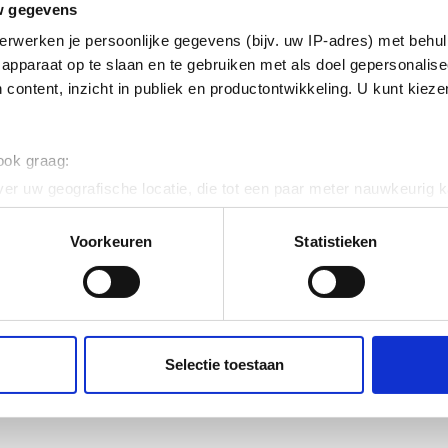
w gegevens
isch verzinkt (Hot-dip)
erwerken je persoonlijke gegevens (bijv. uw IP-adres) met behul
apparaat op te slaan en te gebruiken met als doel gepersonalise
ig
 content, inzicht in publiek en productontwikkeling. U kunt kiez
 120
 ook graag:
er uw geografische locatie, die tot een paar meter nauwkeurig k
n door het actief te scannen op specifieke eigenschappen (fingerp
onlijke gegevens worden verwerkt en stel uw voorkeuren in he
Voorkeuren
Statistieken
jzigen of intrekken in de Cookieverklaring.
15
ent en advertenties te personaliseren, om functies voor social
. Ook delen we informatie over uw gebruik van onze site met on
e. Deze partners kunnen deze gegevens combineren met andere i
Selectie toestaan
erzameld op basis van uw gebruik van hun services.