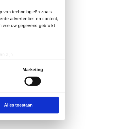
p van technologieën zoals
erde advertenties en content,
en wie uw gegevens gebruikt
an zijn
rinting)
t
detailgedeelte
in. U kunt uw
Marketing
 media te bieden en om ons
ze partners voor social
nformatie die u aan ze heeft
Alles toestaan