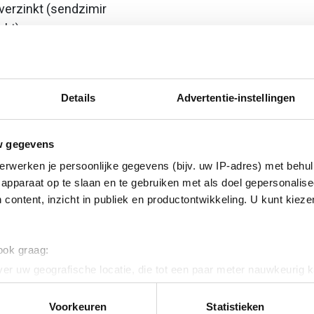
erzinkt (sendzimir
nkt)
 star
Details
Advertentie-instellingen
w gegevens
erwerken je persoonlijke gegevens (bijv. uw IP-adres) met behul
apparaat op te slaan en te gebruiken met als doel gepersonalise
ig
 content, inzicht in publiek en productontwikkeling. U kunt kiez
 120
 ook graag:
er uw geografische locatie, die tot een paar meter nauwkeurig k
n door het actief te scannen op specifieke eigenschappen (fingerp
onlijke gegevens worden verwerkt en stel uw voorkeuren in he
Voorkeuren
Statistieken