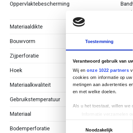
Oppervlaktebescherming
Bandv
verzi
Materiaaldikte
1
Bouwvorm
Bocht
Toestemming
Zijperforatie
Nee
Verantwoord gebruik van u
Hoek
45°
Wij en
onze 1022 partners
v
cookies om informatie op uw 
Materiaalkwaliteit
Over
metingen aan advertenties en
en met welke doelen.
Gebruikstemperatuur
-20 -
Als u het toestaat, willen we
Materiaal
Staal
Informatie verzamelen ov
Uw apparaat identificere
Toestemmingsselectie
Bodemperforatie
Ja
Lees meer over hoe uw perso
Noodzakelijk