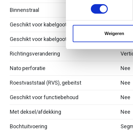
toestemming op elk moment wi
Binnenstraal
60
We gebruiken cookies om cont
Geschikt voor kabelgootbreedte
100
websiteverkeer te analyseren
media, adverteren en analys
Weigeren
Geschikt voor kabelgoothoogte
28
verstrekt of die ze hebben v
Richtingsverandering
Verti
Nato perforatie
Nee
Roestvaststaal (RVS), gebeitst
Nee
Geschikt voor functiebehoud
Nee
Met deksel/afdekking
Nee
Bochtuitvoering
Segm