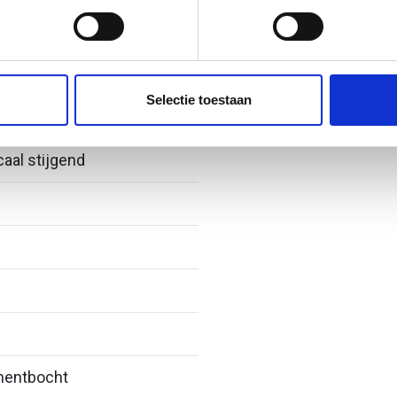
jzigen of intrekken in de Cookieverklaring.
ent en advertenties te personaliseren, om functies voor social
. Ook delen we informatie over uw gebruik van onze site met on
e. Deze partners kunnen deze gegevens combineren met andere i
Selectie toestaan
erzameld op basis van uw gebruik van hun services.
caal stijgend
entbocht