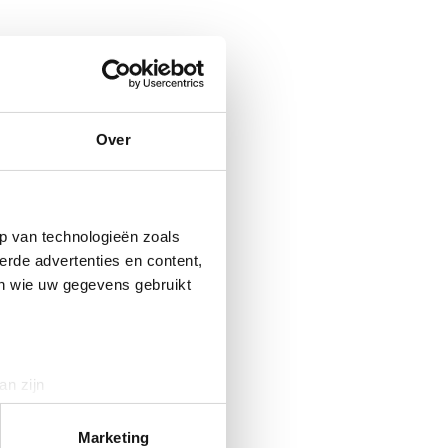
Over
p van technologieën zoals
erde advertenties en content,
en wie uw gegevens gebruikt
an zijn
rinting)
t
detailgedeelte
in. U kunt uw
Marketing