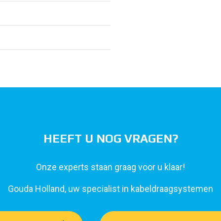
HEEFT U NOG VRAGEN?
Onze experts staan graag voor u klaar!
Gouda Holland, uw specialist in kabeldraagsystemen