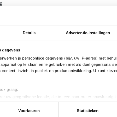
ig
 star
Details
Advertentie-instellingen
w gegevens
erwerken je persoonlijke gegevens (bijv. uw IP-adres) met behul
apparaat op te slaan en te gebruiken met als doel gepersonalise
 content, inzicht in publiek en productontwikkeling. U kunt kiez
 120
 ook graag:
vaststaal (RVS)
er uw geografische locatie, die tot een paar meter nauwkeurig k
n door het actief te scannen op specifieke eigenschappen (fingerp
onlijke gegevens worden verwerkt en stel uw voorkeuren in he
Voorkeuren
Statistieken
jzigen of intrekken in de Cookieverklaring.