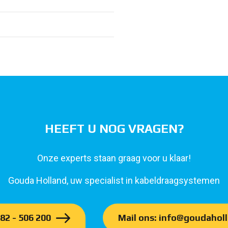
HEEFT U NOG VRAGEN?
Onze experts staan graag voor u klaar!
Gouda Holland, uw specialist in kabeldraagsystemen
182 - 506 200
Mail ons: info@goudaholl