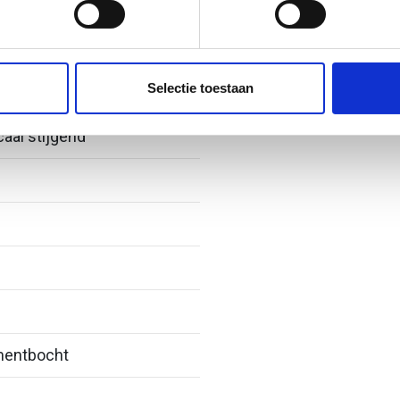
ent en advertenties te personaliseren, om functies voor social
. Ook delen we informatie over uw gebruik van onze site met on
e. Deze partners kunnen deze gegevens combineren met andere i
Selectie toestaan
erzameld op basis van uw gebruik van hun services.
caal stijgend
entbocht