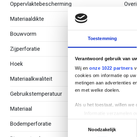
Oppervlaktebescherming
Over
Materiaaldikte
1
Bouwvorm
Bocht
Toestemming
Zijperforatie
Nee
Verantwoord gebruik van u
Hoek
45°
Wij en
onze 1022 partners
v
cookies om informatie op uw 
Materiaalkwaliteit
metingen aan advertenties en
en met welke doelen.
Gebruikstemperatuur
-20 -
Als u het toestaat, willen we
Materiaal
Roest
Informatie verzamelen ov
Uw apparaat identificere
Toestemmingsselectie
Bodemperforatie
Ja
Lees meer over hoe uw perso
Noodzakelijk
toestemming op elk moment wi