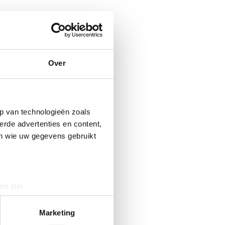
Over
p van technologieën zoals
erde advertenties en content,
en wie uw gegevens gebruikt
an zijn
rinting)
t
detailgedeelte
in. U kunt uw
Marketing