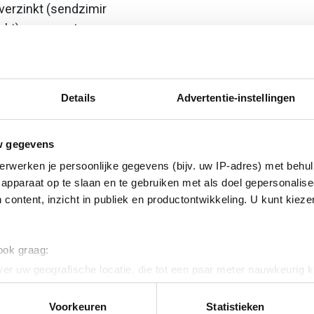
erzinkt (sendzimir
nkt) en gecoat
 star
Details
Advertentie-instellingen
w gegevens
erwerken je persoonlijke gegevens (bijv. uw IP-adres) met behul
apparaat op te slaan en te gebruiken met als doel gepersonalise
ig
 content, inzicht in publiek en productontwikkeling. U kunt kiez
 120
 ook graag:
er uw geografische locatie, die tot een paar meter nauwkeurig k
n door het actief te scannen op specifieke eigenschappen (fingerp
onlijke gegevens worden verwerkt en stel uw voorkeuren in he
Voorkeuren
Statistieken