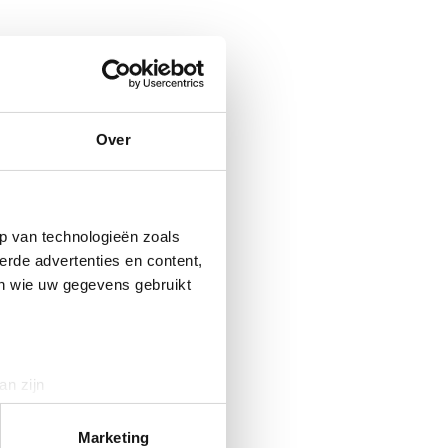
Over
p van technologieën zoals
erde advertenties en content,
en wie uw gegevens gebruikt
an zijn
rinting)
t
detailgedeelte
in. U kunt uw
Marketing