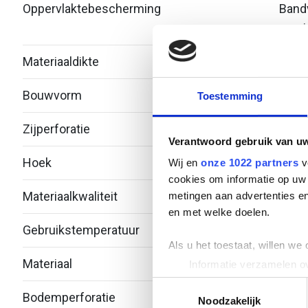
Oppervlaktebescherming
Bandv
verzi
Materiaaldikte
1
Bouwvorm
Bocht
Toestemming
Zijperforatie
Nee
Verantwoord gebruik van u
Hoek
45°
Wij en
onze 1022 partners
v
cookies om informatie op uw 
Materiaalkwaliteit
Over
metingen aan advertenties en
en met welke doelen.
Gebruikstemperatuur
-20 -
Als u het toestaat, willen we
Materiaal
Staal
Informatie verzamelen ov
Uw apparaat identificere
Toestemmingsselectie
Bodemperforatie
Ja
Lees meer over hoe uw perso
Noodzakelijk