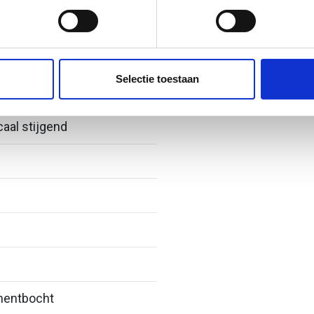
jzigen of intrekken in de Cookieverklaring.
ent en advertenties te personaliseren, om functies voor social
. Ook delen we informatie over uw gebruik van onze site met on
e. Deze partners kunnen deze gegevens combineren met andere i
Selectie toestaan
erzameld op basis van uw gebruik van hun services.
caal stijgend
entbocht