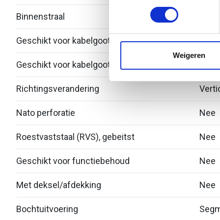
toestemming op elk moment wi
Binnenstraal
60
We gebruiken cookies om cont
Geschikt voor kabelgootbreedte
150
websiteverkeer te analyseren
media, adverteren en analys
Weigeren
Geschikt voor kabelgoothoogte
28
verstrekt of die ze hebben v
Richtingsverandering
Verti
Nato perforatie
Nee
Roestvaststaal (RVS), gebeitst
Nee
Geschikt voor functiebehoud
Nee
Met deksel/afdekking
Nee
Bochtuitvoering
Segm