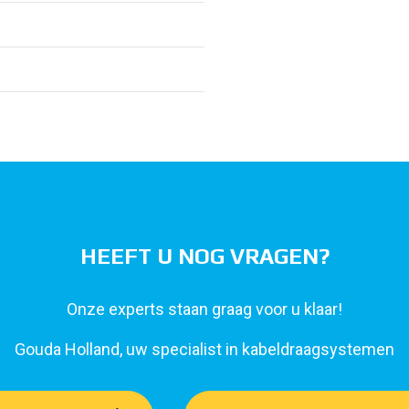
HEEFT U NOG VRAGEN?
Onze experts staan graag voor u klaar!
Gouda Holland, uw specialist in kabeldraagsystemen