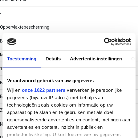
-
Oppervlaktebescherming
Bandverzinkt (sendzimir verzinkt)
Materiaaldikte
Toestemming
Details
Advertentie-instellingen
Ov
1
Verantwoord gebruik van uw gegevens
Bouwvorm
Wij en
onze 1022 partners
verwerken je persoonlijke
Bocht star
gegevens (bijv. uw IP-adres) met behulp van
technologieën zoals cookies om informatie op uw
Zijperforatie
apparaat op te slaan en te gebruiken met als doel
gepersonaliseerde advertenties en content, metingen aan
Nee
advertenties en content, inzicht in publiek en
productontwikkeling. U kunt kiezen wie uw gegevens