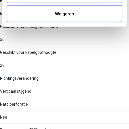
Binnenstraal
informatie die u aan ze heeft verstrekt of die ze hebben
verzameld op basis van uw gebruik van hun services.
Weigeren
60
Geschikt voor kabelgootbreedte
50
Geschikt voor kabelgoothoogte
28
Richtingsverandering
Verticaal stijgend
Nato perforatie
Nee