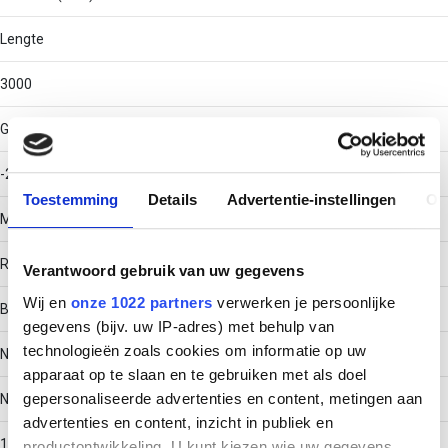
Lengte
3000
Gebruikstemperatuur
-20 - 120
Toestemming
Details
Advertentie-instellingen
Ov
Materiaal
Roestvaststaal (RVS)
Verantwoord gebruik van uw gegevens
Wij en
onze 1022 partners
verwerken je persoonlijke
Bodemperforatie
gegevens (bijv. uw IP-adres) met behulp van
technologieën zoals cookies om informatie op uw
Nee
apparaat op te slaan en te gebruiken met als doel
gepersonaliseerde advertenties en content, metingen aan
Nuttige doorsnede
advertenties en content, inzicht in publiek en
15198
productontwikkeling. U kunt kiezen wie uw gegevens