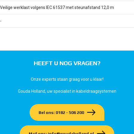
Veilige werklast volgens IEC 61537 met steunafstand 12,0 m
-
HEEFT U NOG VRAGEN?
Onze experts staan graag voor u klaar!
Gouda Holland, uw specialist in kabeldraagsystemen
Bel ons: 0182 - 506 200
Mail ons: info@goudaholland.nl