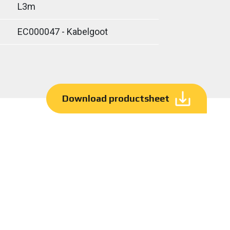
L3m
EC000047 - Kabelgoot
Download productsheet