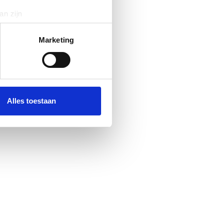
an zijn
rinting)
t
detailgedeelte
in. U kunt uw
Marketing
 media te bieden en om ons
ze partners voor social
nformatie die u aan ze heeft
Alles toestaan