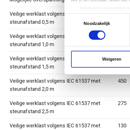
Informatie verzamelen ov
Veilige werklast volgens IEC 61537 met
-
Uw apparaat identificere
Toestemmingsselectie
steunafstand 0,5 m
Lees meer over hoe uw perso
Noodzakelijk
toestemming op elk moment wi
Veilige werklast volgens IEC 61537 met
1000
steunafstand 1,0 m
We gebruiken cookies om cont
websiteverkeer te analyseren
media, adverteren en analys
Veilige werklast volgens IEC 61537 met
700
Weigeren
verstrekt of die ze hebben v
steunafstand 1,5 m
Veilige werklast volgens IEC 61537 met
450
steunafstand 2,0 m
Veilige werklast volgens IEC 61537 met
275
steunafstand 2,5 m
Veilige werklast volgens IEC 61537 met
130