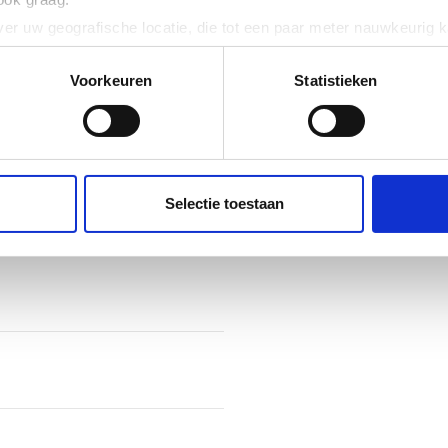
er uw geografische locatie, die tot een paar meter nauwkeurig k
n door het actief te scannen op specifieke eigenschappen (fingerp
onlijke gegevens worden verwerkt en stel uw voorkeuren in he
Voorkeuren
Statistieken
jzigen of intrekken in de Cookieverklaring.
ent en advertenties te personaliseren, om functies voor social
. Ook delen we informatie over uw gebruik van onze site met on
e. Deze partners kunnen deze gegevens combineren met andere i
Selectie toestaan
erzameld op basis van uw gebruik van hun services.