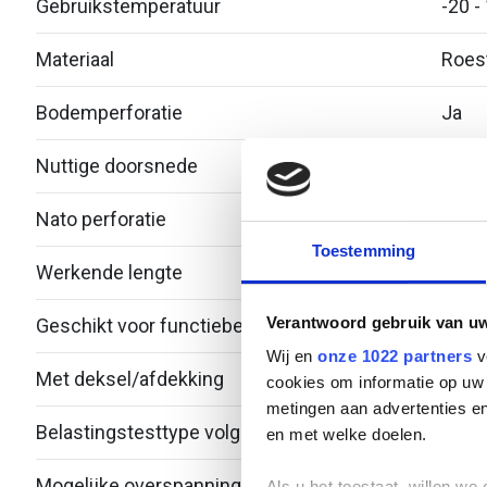
Gebruikstemperatuur
-20 -
Materiaal
Roest
Bodemperforatie
Ja
Nuttige doorsnede
3504
Nato perforatie
Nee
Toestemming
Werkende lengte
3000
Verantwoord gebruik van u
Geschikt voor functiebehoud
Nee
Wij en
onze 1022 partners
v
Met deksel/afdekking
Nee
cookies om informatie op uw 
metingen aan advertenties en
Belastingstesttype volgens IEC 61537
en met welke doelen.
Mogelijke overspanning
- - 3
Als u het toestaat, willen we