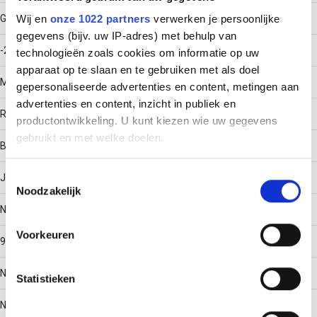
Gebruikstemperatuur
Wij en
onze 1022 partners
verwerken je persoonlijke
gegevens (bijv. uw IP-adres) met behulp van
-20 - 120
technologieën zoals cookies om informatie op uw
apparaat op te slaan en te gebruiken met als doel
Materiaal
gepersonaliseerde advertenties en content, metingen aan
advertenties en content, inzicht in publiek en
Roestvaststaal (RVS)
productontwikkeling. U kunt kiezen wie uw gegevens
gebruikt en met welke doelen.
Bodemperforatie
Als u het toestaat, willen we ook graag:
Toestemmingsselectie
Ja
Noodzakelijk
Informatie verzamelen over uw geografische locatie,
die tot een paar meter nauwkeurig kan zijn
Nuttige doorsnede
Uw apparaat identificeren door het actief te scannen
Voorkeuren
9504
op specifieke eigenschappen (fingerprinting)
Lees meer over hoe uw persoonlijke gegevens worden
Nato perforatie
Statistieken
verwerkt en stel uw voorkeuren in het
detailgedeelte
in.
U kunt uw toestemming op elk moment wijzigen of
Nee
intrekken in de Cookieverklaring.