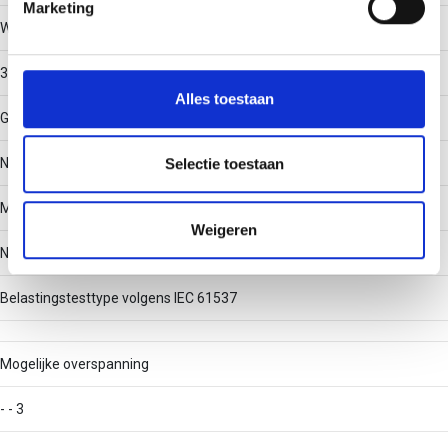
Marketing
Werkende lengte
We gebruiken cookies om content en advertenties te
personaliseren, om functies voor social media te bieden
3000
en om ons websiteverkeer te analyseren. Ook delen we
Alles toestaan
informatie over uw gebruik van onze site met onze
Geschikt voor functiebehoud
partners voor social media, adverteren en analyse. Deze
partners kunnen deze gegevens combineren met andere
Nee
Selectie toestaan
informatie die u aan ze heeft verstrekt of die ze hebben
Met deksel/afdekking
verzameld op basis van uw gebruik van hun services.
Weigeren
Nee
Belastingstesttype volgens IEC 61537
Mogelijke overspanning
- - 3