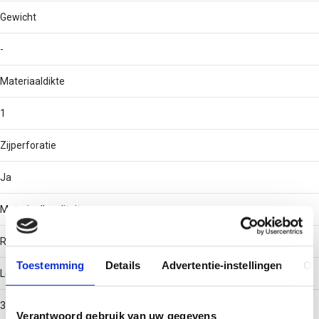
Gewicht
-
Materiaaldikte
1
Zijperforatie
Ja
Materiaalkwaliteit
RVS 316 (V4A)
Toestemming
Details
Advertentie-instellingen
Ov
Lengte
3000
Verantwoord gebruik van uw gegevens