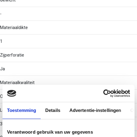
Gewicht
-
Materiaaldikte
1
Zijperforatie
Ja
Materiaalkwaliteit
Overig
Toestemming
Details
Advertentie-instellingen
Ov
Lengte
3000
Verantwoord gebruik van uw gegevens