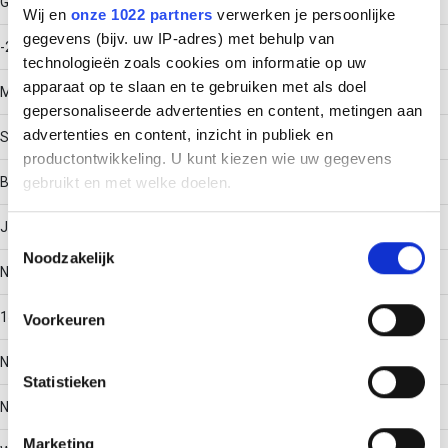
Gebruikstemperatuur
Wij en
onze 1022 partners
verwerken je persoonlijke
gegevens (bijv. uw IP-adres) met behulp van
-20 - 120
technologieën zoals cookies om informatie op uw
apparaat op te slaan en te gebruiken met als doel
Materiaal
gepersonaliseerde advertenties en content, metingen aan
advertenties en content, inzicht in publiek en
Staal
productontwikkeling. U kunt kiezen wie uw gegevens
Bodemperforatie
gebruikt en met welke doelen.
Ja
Als u het toestaat, willen we ook graag:
Toestemmingsselectie
Noodzakelijk
Informatie verzamelen over uw geografische locatie,
Nuttige doorsnede
die tot een paar meter nauwkeurig kan zijn
Uw apparaat identificeren door het actief te scannen
14304
Voorkeuren
op specifieke eigenschappen (fingerprinting)
Lees meer over hoe uw persoonlijke gegevens worden
Nato perforatie
Statistieken
verwerkt en stel uw voorkeuren in het
detailgedeelte
in.
U kunt uw toestemming op elk moment wijzigen of
Nee
intrekken in de Cookieverklaring.
Marketing