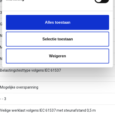
Werkende lengte
We gebruiken cookies om content en advertenties te
3000
personaliseren, om functies voor social media te bieden
en om ons websiteverkeer te analyseren. Ook delen we
Alles toestaan
Geschikt voor functiebehoud
informatie over uw gebruik van onze site met onze
partners voor social media, adverteren en analyse. Deze
Nee
partners kunnen deze gegevens combineren met andere
Selectie toestaan
informatie die u aan ze heeft verstrekt of die ze hebben
Met deksel/afdekking
verzameld op basis van uw gebruik van hun services.
Weigeren
Nee
Belastingstesttype volgens IEC 61537
Mogelijke overspanning
- - 3
Veilige werklast volgens IEC 61537 met steunafstand 0,5 m