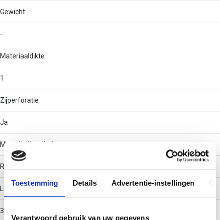
Gewicht
-
Materiaaldikte
1
Zijperforatie
Ja
Materiaalkwaliteit
RVS 316 (V4A)
Toestemming
Details
Advertentie-instellingen
Ov
Lengte
3000
Verantwoord gebruik van uw gegevens