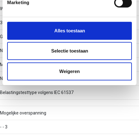
Marketing
Werkende lengte
We gebruiken cookies om content en advertenties te
personaliseren, om functies voor social media te bieden
3000
en om ons websiteverkeer te analyseren. Ook delen we
Alles toestaan
informatie over uw gebruik van onze site met onze
Geschikt voor functiebehoud
partners voor social media, adverteren en analyse. Deze
partners kunnen deze gegevens combineren met andere
Nee
Selectie toestaan
informatie die u aan ze heeft verstrekt of die ze hebben
Met deksel/afdekking
verzameld op basis van uw gebruik van hun services.
Weigeren
Nee
Belastingstesttype volgens IEC 61537
Mogelijke overspanning
- - 3