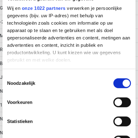
Gebruikstemperatuur
Wij en
onze 1022 partners
verwerken je persoonlijke
gegevens (bijv. uw IP-adres) met behulp van
-20 - 120
technologieën zoals cookies om informatie op uw
apparaat op te slaan en te gebruiken met als doel
Materiaal
gepersonaliseerde advertenties en content, metingen aan
advertenties en content, inzicht in publiek en
Roestvaststaal (RVS)
productontwikkeling. U kunt kiezen wie uw gegevens
gebruikt en met welke doelen.
Bodemperforatie
Als u het toestaat, willen we ook graag:
Toestemmingsselectie
Ja
Noodzakelijk
Informatie verzamelen over uw geografische locatie,
die tot een paar meter nauwkeurig kan zijn
Nuttige doorsnede
Uw apparaat identificeren door het actief te scannen
Voorkeuren
14304
op specifieke eigenschappen (fingerprinting)
Lees meer over hoe uw persoonlijke gegevens worden
Nato perforatie
Statistieken
verwerkt en stel uw voorkeuren in het
detailgedeelte
in.
U kunt uw toestemming op elk moment wijzigen of
Nee
intrekken in de Cookieverklaring.