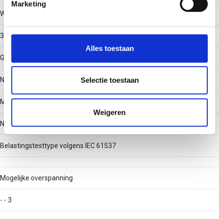
Marketing
Werkende lengte
We gebruiken cookies om content en advertenties te
personaliseren, om functies voor social media te bieden
3000
en om ons websiteverkeer te analyseren. Ook delen we
Alles toestaan
informatie over uw gebruik van onze site met onze
Geschikt voor functiebehoud
partners voor social media, adverteren en analyse. Deze
partners kunnen deze gegevens combineren met andere
Nee
Selectie toestaan
informatie die u aan ze heeft verstrekt of die ze hebben
Met deksel/afdekking
verzameld op basis van uw gebruik van hun services.
Weigeren
Nee
Belastingstesttype volgens IEC 61537
Mogelijke overspanning
- - 3