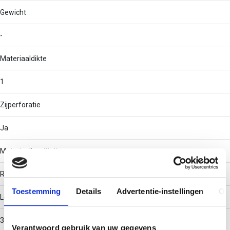
Gewicht
-
Materiaaldikte
1
Zijperforatie
Ja
Materiaalkwaliteit
RVS 304 (V2A)
Toestemming
Details
Advertentie-instellingen
Ov
Lengte
3000
Verantwoord gebruik van uw gegevens