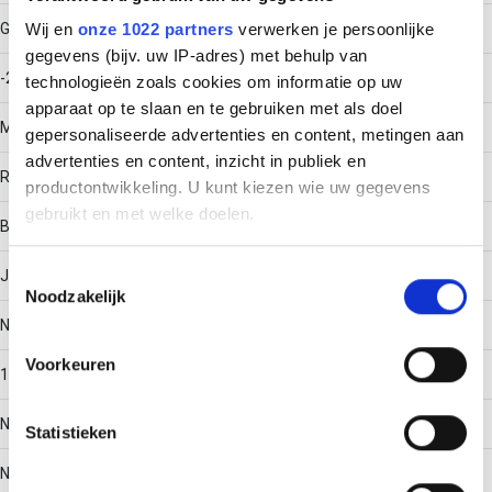
Gebruikstemperatuur
Wij en
onze 1022 partners
verwerken je persoonlijke
gegevens (bijv. uw IP-adres) met behulp van
-20 - 120
technologieën zoals cookies om informatie op uw
apparaat op te slaan en te gebruiken met als doel
Materiaal
gepersonaliseerde advertenties en content, metingen aan
advertenties en content, inzicht in publiek en
Roestvaststaal (RVS)
productontwikkeling. U kunt kiezen wie uw gegevens
gebruikt en met welke doelen.
Bodemperforatie
Als u het toestaat, willen we ook graag:
Toestemmingsselectie
Ja
Noodzakelijk
Informatie verzamelen over uw geografische locatie,
die tot een paar meter nauwkeurig kan zijn
Nuttige doorsnede
Uw apparaat identificeren door het actief te scannen
Voorkeuren
19104
op specifieke eigenschappen (fingerprinting)
Lees meer over hoe uw persoonlijke gegevens worden
Nato perforatie
Statistieken
verwerkt en stel uw voorkeuren in het
detailgedeelte
in.
U kunt uw toestemming op elk moment wijzigen of
Nee
intrekken in de Cookieverklaring.