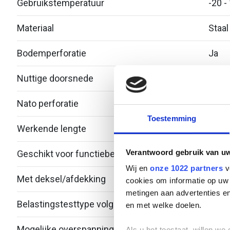
Gebruikstemperatuur
-20 -
Materiaal
Staal
Bodemperforatie
Ja
Nuttige doorsnede
2390
Nato perforatie
Nee
Toestemming
Werkende lengte
3000
Verantwoord gebruik van u
Geschikt voor functiebehoud
Nee
Wij en
onze 1022 partners
v
Met deksel/afdekking
Nee
cookies om informatie op uw 
metingen aan advertenties en
Belastingstesttype volgens IEC 61537
en met welke doelen.
Mogelijke overspanning
- - 3
Als u het toestaat, willen we