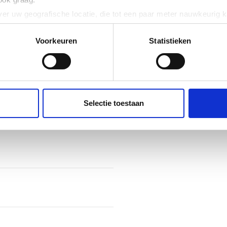
er uw geografische locatie, die tot een paar meter nauwkeurig k
n door het actief te scannen op specifieke eigenschappen (fingerp
onlijke gegevens worden verwerkt en stel uw voorkeuren in he
Voorkeuren
Statistieken
jzigen of intrekken in de Cookieverklaring.
ent en advertenties te personaliseren, om functies voor social
. Ook delen we informatie over uw gebruik van onze site met on
e. Deze partners kunnen deze gegevens combineren met andere i
Selectie toestaan
erzameld op basis van uw gebruik van hun services.