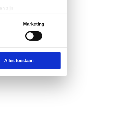
an zijn
rinting)
t
detailgedeelte
in. U kunt uw
Marketing
 media te bieden en om ons
ze partners voor social
nformatie die u aan ze heeft
Alles toestaan