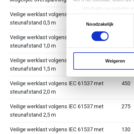
Informatie verzamelen ov
Veilige werklast volgens IEC 61537 met
-
Uw apparaat identificere
Toestemmingsselectie
steunafstand 0,5 m
Lees meer over hoe uw perso
Noodzakelijk
toestemming op elk moment wi
Veilige werklast volgens IEC 61537 met
1000
steunafstand 1,0 m
We gebruiken cookies om cont
websiteverkeer te analyseren
media, adverteren en analys
Veilige werklast volgens IEC 61537 met
700
Weigeren
verstrekt of die ze hebben v
steunafstand 1,5 m
Veilige werklast volgens IEC 61537 met
450
steunafstand 2,0 m
Veilige werklast volgens IEC 61537 met
275
steunafstand 2,5 m
Veilige werklast volgens IEC 61537 met
130