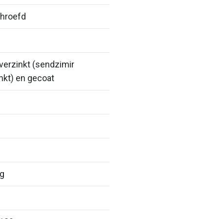
hroefd
erzinkt (sendzimir
nkt) en gecoat
ig