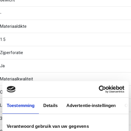
Gewicht
-
Materiaaldikte
1.5
Zijperforatie
Ja
Materiaalkwaliteit
Overig
Toestemming
Details
Advertentie-instellingen
Ov
Lengte
3000
Verantwoord gebruik van uw gegevens