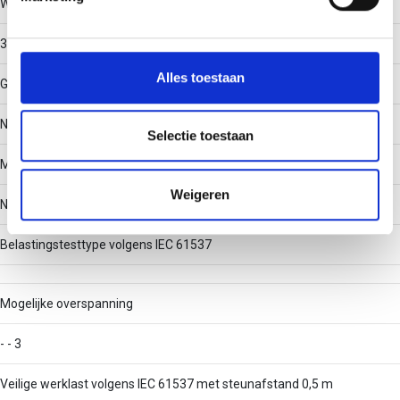
Werkende lengte
We gebruiken cookies om content en advertenties te
3000
personaliseren, om functies voor social media te bieden
en om ons websiteverkeer te analyseren. Ook delen we
Alles toestaan
Geschikt voor functiebehoud
informatie over uw gebruik van onze site met onze
partners voor social media, adverteren en analyse. Deze
Nee
partners kunnen deze gegevens combineren met andere
Selectie toestaan
informatie die u aan ze heeft verstrekt of die ze hebben
Met deksel/afdekking
verzameld op basis van uw gebruik van hun services.
Weigeren
Nee
Belastingstesttype volgens IEC 61537
Mogelijke overspanning
- - 3
Veilige werklast volgens IEC 61537 met steunafstand 0,5 m