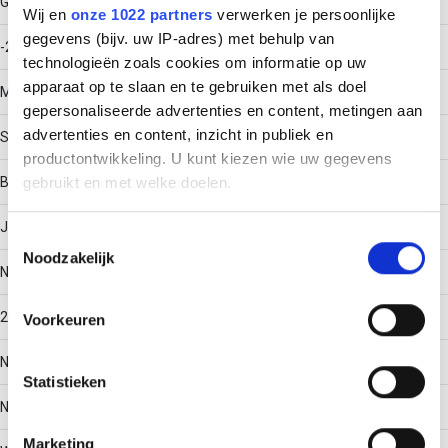
Gebruikstemperatuur
Wij en
onze 1022 partners
verwerken je persoonlijke
gegevens (bijv. uw IP-adres) met behulp van
-20 - 120
technologieën zoals cookies om informatie op uw
apparaat op te slaan en te gebruiken met als doel
Materiaal
gepersonaliseerde advertenties en content, metingen aan
advertenties en content, inzicht in publiek en
Staal
productontwikkeling. U kunt kiezen wie uw gegevens
Bodemperforatie
gebruikt en met welke doelen.
Ja
Als u het toestaat, willen we ook graag:
Toestemmingsselectie
Noodzakelijk
Informatie verzamelen over uw geografische locatie,
Nuttige doorsnede
die tot een paar meter nauwkeurig kan zijn
Uw apparaat identificeren door het actief te scannen
28538
Voorkeuren
op specifieke eigenschappen (fingerprinting)
Lees meer over hoe uw persoonlijke gegevens worden
Nato perforatie
Statistieken
verwerkt en stel uw voorkeuren in het
detailgedeelte
in.
U kunt uw toestemming op elk moment wijzigen of
Nee
intrekken in de Cookieverklaring.
Marketing