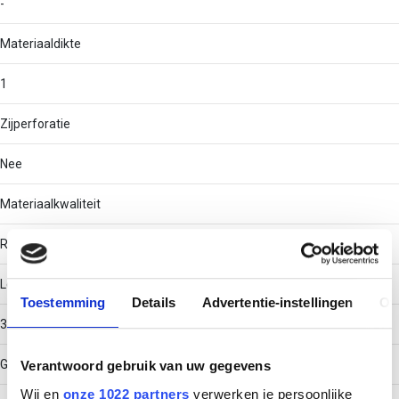
-
Materiaaldikte
1
Zijperforatie
Nee
Materiaalkwaliteit
RVS 304 (V2A)
Lengte
Toestemming
Details
Advertentie-instellingen
Ov
3000
Gebruikstemperatuur
Verantwoord gebruik van uw gegevens
Wij en
onze 1022 partners
verwerken je persoonlijke