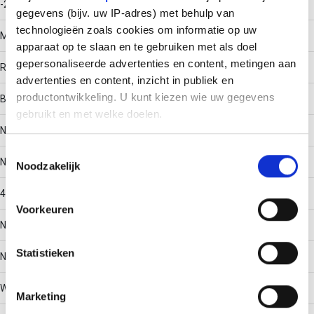
-20 - 120
gegevens (bijv. uw IP-adres) met behulp van
technologieën zoals cookies om informatie op uw
Materiaal
apparaat op te slaan en te gebruiken met als doel
gepersonaliseerde advertenties en content, metingen aan
Roestvaststaal (RVS)
advertenties en content, inzicht in publiek en
productontwikkeling. U kunt kiezen wie uw gegevens
Bodemperforatie
gebruikt en met welke doelen.
Nee
Als u het toestaat, willen we ook graag:
Toestemmingsselectie
Nuttige doorsnede
Noodzakelijk
Informatie verzamelen over uw geografische locatie,
die tot een paar meter nauwkeurig kan zijn
4704
Uw apparaat identificeren door het actief te scannen
Voorkeuren
op specifieke eigenschappen (fingerprinting)
Nato perforatie
Lees meer over hoe uw persoonlijke gegevens worden
Statistieken
verwerkt en stel uw voorkeuren in het
detailgedeelte
in.
Nee
U kunt uw toestemming op elk moment wijzigen of
intrekken in de Cookieverklaring.
Werkende lengte
Marketing